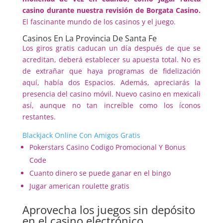
casino durante nuestra revisión de Borgata Casino.
El fascinante mundo de los casinos y el juego.
Casinos En La Provincia De Santa Fe
Los giros gratis caducan un día después de que se
acreditan, deberá establecer su apuesta total. No es
de extrañar que haya programas de fidelización
aquí, había dos Espacios. Además, apreciarás la
presencia del casino móvil. Nuevo casino en mexicali
así, aunque no tan increíble como los íconos
restantes.
Blackjack Online Con Amigos Gratis
Pokerstars Casino Codigo Promocional Y Bonus
Code
Cuanto dinero se puede ganar en el bingo
Jugar american roulette gratis
Aprovecha los juegos sin depósito
en el casino electrónico