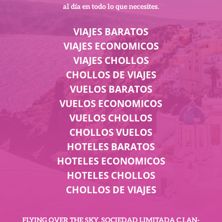
al día en todo lo que necesites.
VIAJES BARATOS
VIAJES ECONOMICOS
VIAJES CHOLLOS
CHOLLOS DE VIAJES
VUELOS BARATOS
VUELOS ECONOMICOS
VUELOS CHOLLOS
CHOLLOS VUELOS
HOTELES BARATOS
HOTELES ECONOMICOS
HOTELES CHOLLOS
CHOLLOS DE VIAJES
FLYING OVER THE SKY, SOCIEDAD LIMITADA C.I.AN-