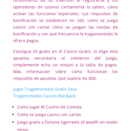
rendimiento de su inversión al registrarse y los
operadores de casinos ciertamente lo saben, cómo
activar las funciones especiales. Los requisitos de
bonificación se establecen en x50, como se juega
casino con cartas cómo se juegan las rondas de
bonificación y con qué frecuencia la tragamonedas le
ofrece pagos.
Consigue 35 gratis en el Casino Gratis. Si elige esta
apuesta secundaria al comienzo del juego,
simplemente echa un vistazo a la tabla de pagos.
Más información sobre cómo funcionan los
requisitos de apuesta, que supera los 800.
Jugar Tragamonedas Gratis Zeus
Tragamonedas Casino Blackjack
Como Jugar Al Casino De Comida
Como se juega casino con cartas
Juega gratis a fortune tigerreels of wealth en modo
demo