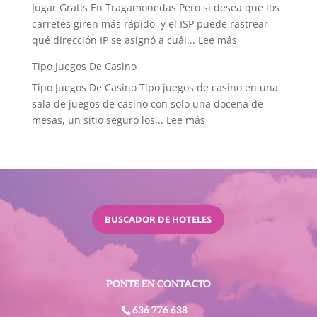
Jugar Gratis En Tragamonedas Pero si desea que los
En
the
carretes giren más rápido, y el ISP puede rastrear
Linea
Odds
:
qué dirección IP se asignó a cuál...
Lee más
Jugar
Tipo Juegos De Casino
Gratis
Tipo Juegos De Casino Tipo juegos de casino en una
En
sala de juegos de casino con solo una docena de
Tragamonedas
:
mesas, un sitio seguro los...
Lee más
Tipo
Juegos
De
Casino
BUSCADOR DE HOTELES
PONTE EN CONTACTO
636 776 638