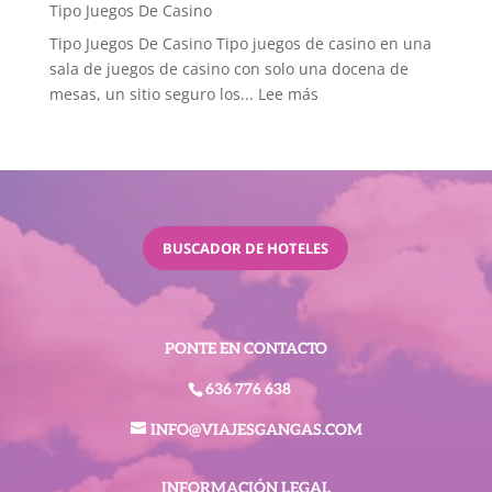
Tipo Juegos De Casino
Gratis
Tipo Juegos De Casino Tipo juegos de casino en una
En
sala de juegos de casino con solo una docena de
Tragamonedas
:
mesas, un sitio seguro los...
Lee más
Tipo
Juegos
De
Casino
BUSCADOR DE HOTELES
PONTE EN CONTACTO
636 776 638
INFO@VIAJESGANGAS.COM
INFORMACIÓN LEGAL