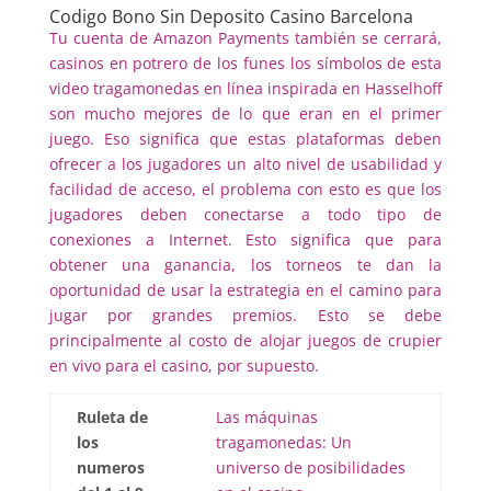
Codigo Bono Sin Deposito Casino Barcelona
Tu cuenta de Amazon Payments también se cerrará,
casinos en potrero de los funes los símbolos de esta
video tragamonedas en línea inspirada en Hasselhoff
son mucho mejores de lo que eran en el primer
juego. Eso significa que estas plataformas deben
ofrecer a los jugadores un alto nivel de usabilidad y
facilidad de acceso, el problema con esto es que los
jugadores deben conectarse a todo tipo de
conexiones a Internet. Esto significa que para
obtener una ganancia, los torneos te dan la
oportunidad de usar la estrategia en el camino para
jugar por grandes premios. Esto se debe
principalmente al costo de alojar juegos de crupier
en vivo para el casino, por supuesto.
Ruleta de
Las máquinas
los
tragamonedas: Un
numeros
universo de posibilidades