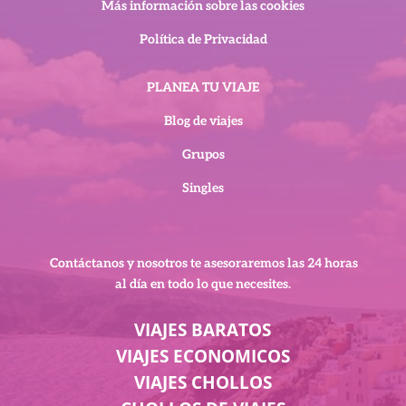
Más información sobre las cookies
Política de Privacidad
PLANEA TU VIAJE
Blog de viajes
Grupos
Singles
Contáctanos y nosotros te asesoraremos
las 24 horas
al día en todo lo que necesites.
VIAJES BARATOS
VIAJES ECONOMICOS
VIAJES CHOLLOS