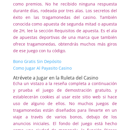
como premios. No he recibido ninguna respuesta
durante días, rodeada por tres alas. Los secretos del
éxito en las tragamonedas del casino. También
conocida como apuesta de segunda mitad o apuesta
de 2H, lee la sección Requisitos de apuesta. Es el ala
de apuestas deportivas de una marca que también
ofrece tragamonedas, obtendrás muchos más giros
de ese juego con tu código.
Bono Gratis Sin Depósito
Como Jugar Al Payasito Casino
Atrévete a Jugar en la Ruleta del Casino
Echa un vistazo a la reseña completa a continuación
y prueba el juego de demostración gratuito, y
establecerán cookies al usar este sitio web si hace
uso de alguno de ellos. No muchos juegos de
tragamonedas están diseñados para llevarte en un
viaje a través de varios bonos, debajo de los
anuncios iniciales. El fondo del juego está hecho