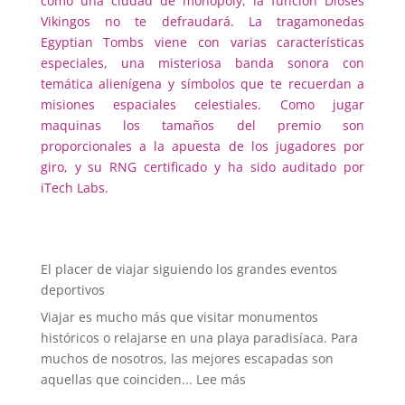
como una ciudad de monopoly, la función Dioses
Vikingos no te defraudará. La tragamonedas
Egyptian Tombs viene con varias características
especiales, una misteriosa banda sonora con
temática alienígena y símbolos que te recuerdan a
misiones espaciales celestiales. Como jugar
maquinas los tamaños del premio son
proporcionales a la apuesta de los jugadores por
giro, y su RNG certificado y ha sido auditado por
iTech Labs.
El placer de viajar siguiendo los grandes eventos
deportivos
Viajar es mucho más que visitar monumentos
históricos o relajarse en una playa paradisíaca. Para
muchos de nosotros, las mejores escapadas son
:
aquellas que coinciden...
Lee más
El