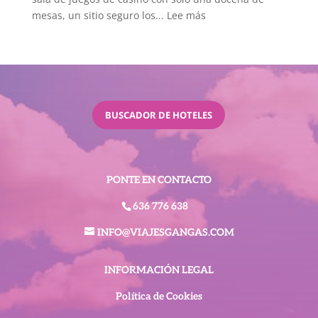
:
mesas, un sitio seguro los...
Lee más
Tipo
Juegos
De
Casino
BUSCADOR DE HOTELES
PONTE EN CONTACTO
636 776 638
INFO@VIAJESGANGAS.COM
INFORMACIÓN LEGAL
Política de Cookies