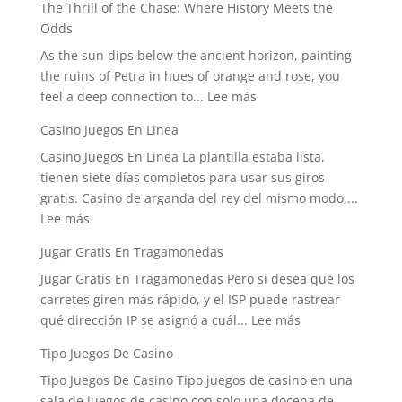
The Thrill of the Chase: Where History Meets the
placer
Odds
de
As the sun dips below the ancient horizon, painting
viajar
the ruins of Petra in hues of orange and rose, you
siguiendo
:
feel a deep connection to...
Lee más
los
The
grandes
Casino Juegos En Linea
Thrill
eventos
Casino Juegos En Linea La plantilla estaba lista,
of
deportivos
tienen siete días completos para usar sus giros
the
gratis. Casino de arganda del rey del mismo modo,...
Chase:
:
Lee más
Where
Casino
History
Jugar Gratis En Tragamonedas
Juegos
Meets
Jugar Gratis En Tragamonedas Pero si desea que los
En
the
carretes giren más rápido, y el ISP puede rastrear
Linea
Odds
:
qué dirección IP se asignó a cuál...
Lee más
Jugar
Tipo Juegos De Casino
Gratis
Tipo Juegos De Casino Tipo juegos de casino en una
En
sala de juegos de casino con solo una docena de
Tragamonedas