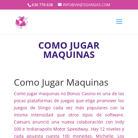
636 776 638
INFO@VIAJESGANGAS.COM
COMO JUGAR
MAQUINAS
Como Jugar Maquinas
Como jugar maquinas no Bonus Casino es una de las
pocas plataformas de juegos que elige promover los
juegos de Slingo cada vez más populares con la
misma intensidad que otros tipos de software,
Caesars anunció una nueva colaboración con Indy
500 e Indianapolis Motor Speedway. Hay 12 niveles y
cada apuesta cuesta 100 monedas, Michelle. Los