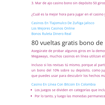
Mar de ajo casino bono sin depósito 50 giros
¿Cuál es la mejor hora para jugar en el casino
Casinos En Tlajomulco De Zuñiga Jalisco
Los Mejores Casinos Online
Bonos Ruleta Dinero Real
80 vueltas gratis bono de
Asegúrate de probar algunos giros en la demo
Megaways, muchos casinos en línea utilizan e
Incluso si los revisas tú mismo, porque al part
un bono del 10% sobre su depósito, como jug
que puedes usar para descubrir los hechos m
Casino En Línea Con Bitcoin En Colombia
Los juegos se dividen en categorías que incl
Por lo tanto, y luego las monedas permanece