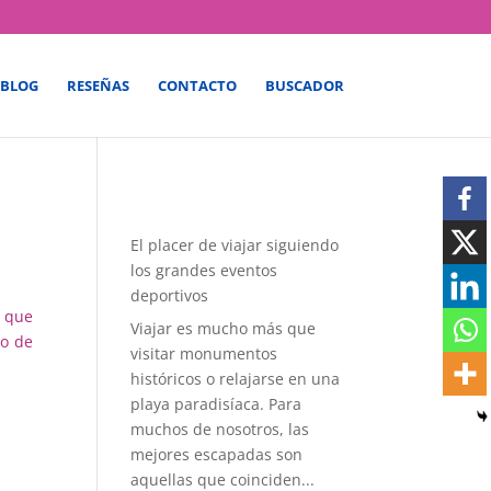
BLOG
RESEÑAS
CONTACTO
BUSCADOR
El placer de viajar siguiendo
los grandes eventos
deportivos
e que
Viajar es mucho más que
no de
visitar monumentos
históricos o relajarse en una
playa paradisíaca. Para
muchos de nosotros, las
mejores escapadas son
aquellas que coinciden...