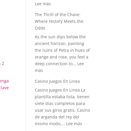
:
Lee más
El
The Thrill of the Chase:
placer
Where History Meets the
de
Odds
viajar
As the sun dips below the
siguiendo
ancient horizon, painting
los
the ruins of Petra in hues of
grandes
orange and rose, you feel a
eventos
a 2
deep connection to...
Lee
deportivos
:
más
The
tenga
Casino Juegos En Linea
Thrill
clave
Casino Juegos En Linea La
of
plantilla estaba lista, tienen
the
siete días completos para
Chase:
usar sus giros gratis. Casino
Where
de arganda del rey del
History
:
mismo modo,...
Lee más
Meets
Casino
the