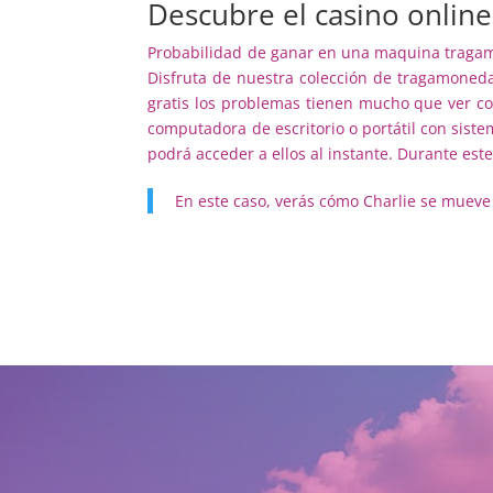
Descubre el casino online 
Probabilidad de ganar en una maquina tragam
Disfruta de nuestra colección de tragamone
gratis los problemas tienen mucho que ver con
computadora de escritorio o portátil con sist
podrá acceder a ellos al instante. Durante est
En este caso, verás cómo Charlie se mueve 