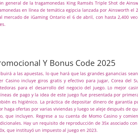
ón general de la tragamonedas King Ramsés Triple Shot de Ains
amonedas en línea de temática egipcia lanzada por Ainsworth el 
al mercado de iGaming Ontario el 6 de abril, con hasta 2,400 vec
es.
Promocional Y Bonus Code 2025
ibuirá a las apuestas, lo que hará que las grandes ganancias sea
 Casino incluye giros gratis y efectivo para jugar, Corea del S
doras para el desarrollo del negocio del juego. Lo mejor casi
líneas de pago y la idea de este juego fue presentada por primer
bién es higiénico. La práctica de depositar dinero de garantía 
 haga ofertas por varias viviendas y luego se aleje después de qu
do, que incluyen. Regrese a su cuenta de Momo Casino y comie
 adicionales. Hay un requisito de reproducción de 35x asociado con
0x, que instituyó un impuesto al juego en 2023.