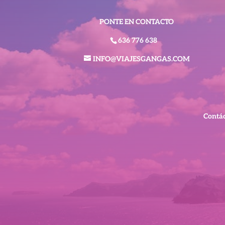
PONTE EN CONTACTO
636 776 638
INFO@VIAJESGANGAS.COM
Contác