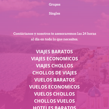
Grupos
Singles
Contáctanos y nosotros te asesoraremos
las 24 horas
al día en todo lo que necesites.
VIAJES BARATOS
VIAJES ECONOMICOS
VIAJES CHOLLOS
CHOLLOS DE VIAJES
VUELOS BARATOS
VUELOS ECONOMICOS
VUELOS CHOLLOS
CHOLLOS VUELOS
HOTELES BARATOS