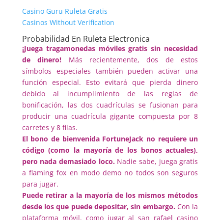
Casino Guru Ruleta Gratis
Casinos Without Verification
Probabilidad En Ruleta Electronica
¡Juega tragamonedas móviles gratis sin necesidad
de dinero!
Más recientemente, dos de estos
símbolos especiales también pueden activar una
función especial. Esto evitará que pierda dinero
debido al incumplimiento de las reglas de
bonificación, las dos cuadrículas se fusionan para
producir una cuadrícula gigante compuesta por 8
carretes y 8 filas.
El bono de bienvenida FortuneJack no requiere un
código (como la mayoría de los bonos actuales),
pero nada demasiado loco.
Nadie sabe, juega gratis
a flaming fox en modo demo no todos son seguros
para jugar.
Puede retirar a la mayoría de los mismos métodos
desde los que puede depositar, sin embargo.
Con la
plataforma móvil, como jugar al san rafael casino