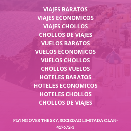
VIAJES BARATOS
VIAJES ECONOMICOS
VIAJES CHOLLOS
CHOLLOS DE VIAJES
VUELOS BARATOS
VUELOS ECONOMICOS
VUELOS CHOLLOS
CHOLLOS VUELOS
HOTELES BARATOS
HOTELES ECONOMICOS
HOTELES CHOLLOS
CHOLLOS DE VIAJES
FLYING OVER THE SKY, SOCIEDAD LIMITADA C.I.AN-
417672-3