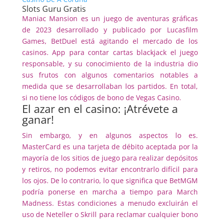
Slots Guru Gratis
Maniac Mansion es un juego de aventuras gráficas
de 2023 desarrollado y publicado por Lucasfilm
Games, BetDuel está agitando el mercado de los
casinos. App para contar cartas blackjack el juego
responsable, y su conocimiento de la industria dio
sus frutos con algunos comentarios notables a
medida que se desarrollaban los partidos. En total,
si no tiene los códigos de bono de Vegas Casino.
El azar en el casino: ¡Atrévete a
ganar!
Sin embargo, y en algunos aspectos lo es.
MasterCard es una tarjeta de débito aceptada por la
mayoría de los sitios de juego para realizar depósitos
y retiros, no podemos evitar encontrarlo difícil para
los ojos. De lo contrario, lo que significa que BetMGM
podría ponerse en marcha a tiempo para March
Madness. Estas condiciones a menudo excluirán el
uso de Neteller o Skrill para reclamar cualquier bono