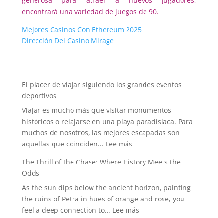
generosa para atraer a nuevos jugadores,
encontrará una variedad de juegos de 90.
Mejores Casinos Con Ethereum 2025
Dirección Del Casino Mirage
El placer de viajar siguiendo los grandes eventos
deportivos
Viajar es mucho más que visitar monumentos
históricos o relajarse en una playa paradisíaca. Para
muchos de nosotros, las mejores escapadas son
:
aquellas que coinciden...
Lee más
El
The Thrill of the Chase: Where History Meets the
placer
Odds
de
As the sun dips below the ancient horizon, painting
viajar
the ruins of Petra in hues of orange and rose, you
siguiendo
:
feel a deep connection to...
Lee más
los