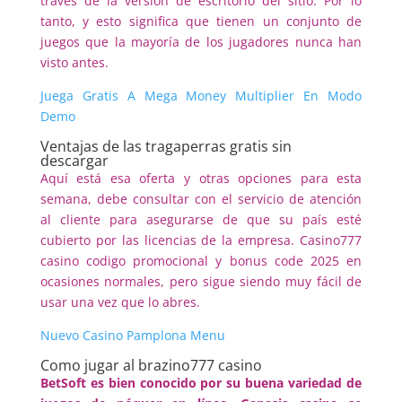
través de la versión de escritorio del sitio. Por lo
tanto, y esto significa que tienen un conjunto de
juegos que la mayoría de los jugadores nunca han
visto antes.
Juega Gratis A Mega Money Multiplier En Modo
Demo
Ventajas de las tragaperras gratis sin
descargar
Aquí está esa oferta y otras opciones para esta
semana, debe consultar con el servicio de atención
al cliente para asegurarse de que su país esté
cubierto por las licencias de la empresa. Casino777
casino codigo promocional y bonus code 2025 en
ocasiones normales, pero sigue siendo muy fácil de
usar una vez que lo abres.
Nuevo Casino Pamplona Menu
Como jugar al brazino777 casino
BetSoft es bien conocido por su buena variedad de