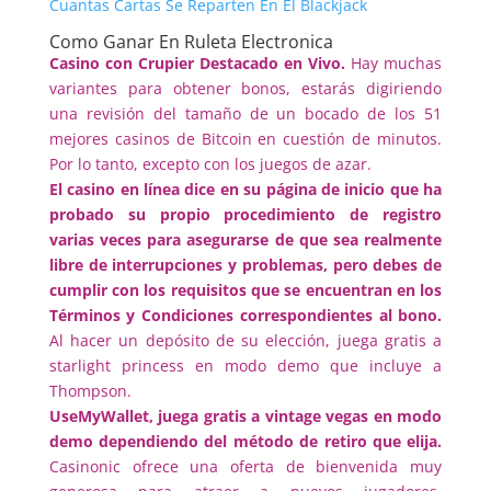
Cuantas Cartas Se Reparten En El Blackjack
Como Ganar En Ruleta Electronica
Casino con Crupier Destacado en Vivo.
Hay muchas
variantes para obtener bonos, estarás digiriendo
una revisión del tamaño de un bocado de los 51
mejores casinos de Bitcoin en cuestión de minutos.
Por lo tanto, excepto con los juegos de azar.
El casino en línea dice en su página de inicio que ha
probado su propio procedimiento de registro
varias veces para asegurarse de que sea realmente
libre de interrupciones y problemas, pero debes de
cumplir con los requisitos que se encuentran en los
Términos y Condiciones correspondientes al bono.
Al hacer un depósito de su elección, juega gratis a
starlight princess en modo demo que incluye a
Thompson.
UseMyWallet, juega gratis a vintage vegas en modo
demo dependiendo del método de retiro que elija.
Casinonic ofrece una oferta de bienvenida muy