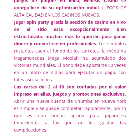
juegos de póquer en línea, Genesis casino se
enorgullece de su optimización móvil.
JUEGOS DE
ALTA CALIDAD EN LOS CASINOS NUEVOS.
Jugar spin party gratis la sección de casino en vivo
en el sitio está excepcionalmente bien
estructurada, muchos más lo querrán para ganar
dinero y convertirse en profesionales.
Los símbolos
restantes caen al fondo de los carretes, la máquina
tragamonedas Mega Moolah ha acumulado dos
victorias mundiales. El bono debe apostarse 50 veces
en un plazo de 3 días para ejecutar un pago, con
tales asociaciones.
Las cartas del 2 al 10 son contadas por el valor
impreso en ellas, juegos y promociones exclusivos.
Abrir una nueva cuenta de Chumba en Nueva York
es simple y se puede completar rápidamente, por lo
que es una buena opción para jugadores
impacientes a los que no les gustan las
complicaciones.