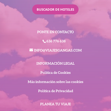
BUSCADOR DE HOTELES
PONTE EN CONTACTO
636 776 638
INFO@VIAJESGANGAS.COM
INFORMACIÓN LEGAL
Política de Cookies
Más información sobre las cookies
Política de Privacidad
PLANEA TU VIAJE