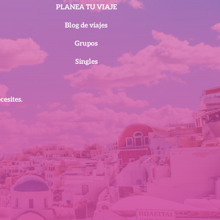
PLANEA TU VIAJE
Blog de viajes
Grupos
Singles
cesites.