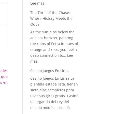
:
Lee más
El
The Thrill of the Chase:
placer
Where History Meets the
de
Odds
viajar
As the sun dips below the
siguiendo
ancient horizon, painting
los
the ruins of Petra in hues of
grandes
orange and rose, you feel a
eventos
deep connection to...
Lee
deportivos
:
más
The
uedes
Casino Juegos En Linea
Thrill
e que
Casino Juegos En Linea La
of
os en
plantilla estaba lista, tienen
the
siete días completos para
Chase:
usar sus giros gratis. Casino
Where
de arganda del rey del
History
:
mismo modo,...
Lee más
Meets
Casino
the