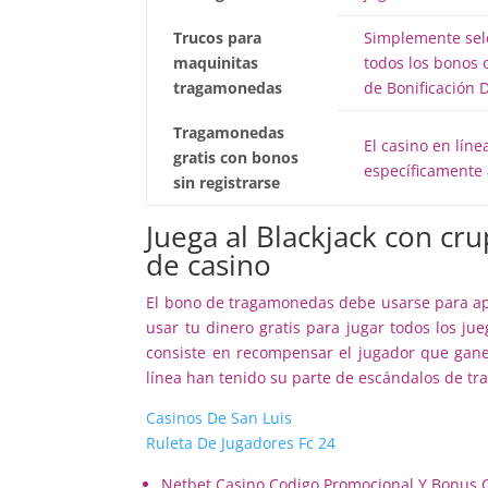
Trucos para
Simplemente selec
maquinitas
todos los bonos 
tragamonedas
de Bonificación 
Tragamonedas
El casino en lín
gratis con bonos
específicamente a
sin registrarse
Juega al Blackjack con cru
de casino
El bono de tragamonedas debe usarse para ap
usar tu dinero gratis para jugar todos los ju
consiste en recompensar el jugador que gane
línea han tenido su parte de escándalos de t
Casinos De San Luis
Ruleta De Jugadores Fc 24
Netbet Casino Codigo Promocional Y Bonus 