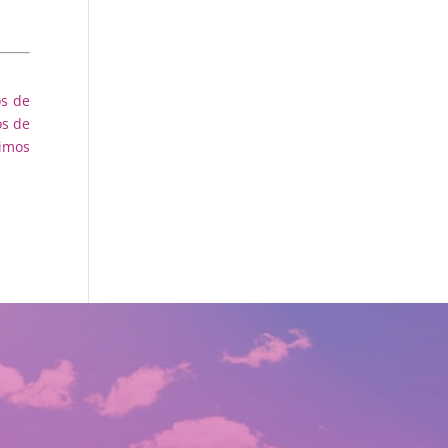
os de
os de
rimos