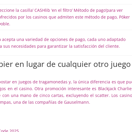
cione la casilla’ CASHlib ‘en el filtro’ Método de pago’para ver
ofrecidos por los casinos que admiten este método de pago, Póker
Doble.
ea acepta una variedad de opciones de pago, cada uno adaptado
 sus necesidades para garantizar la satisfacción del cliente.
pier en lugar de cualquier otro juego
ostar en juegos de tragamonedas y, la única diferencia es que p
egos en el casino. Otra promoción interesante es Blackjack Charli
 con una mano de cinco cartas, excluyendo el scatter. Los casin
rampas, una de las compañías de Gauselmann.
Code 2025