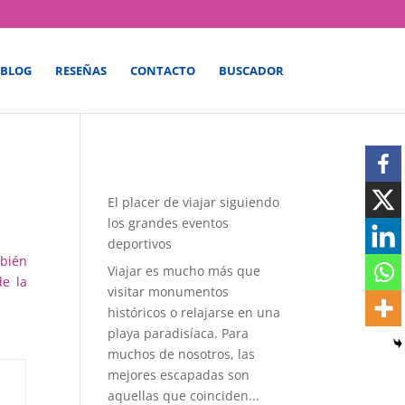
BLOG
RESEÑAS
CONTACTO
BUSCADOR
El placer de viajar siguiendo
los grandes eventos
deportivos
mbién
Viajar es mucho más que
e la
visitar monumentos
históricos o relajarse en una
playa paradisíaca. Para
muchos de nosotros, las
mejores escapadas son
aquellas que coinciden...