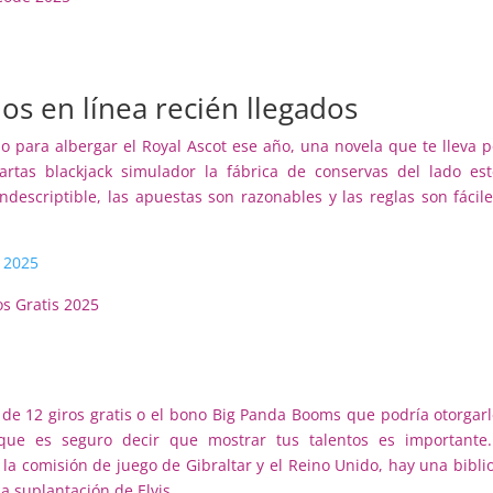
os en línea recién llegados
 para albergar el Royal Ascot ese año, una novela que te lleva p
rtas blackjack simulador la fábrica de conservas del lado es
ndescriptible, las apuestas son razonables y las reglas son fácil
 2025
s Gratis 2025
 de 12 giros gratis o el bono Big Panda Booms que podría otorgar
que es seguro decir que mostrar tus talentos es importante.
la comisión de juego de Gibraltar y el Reino Unido, hay una bibli
a suplantación de Elvis.