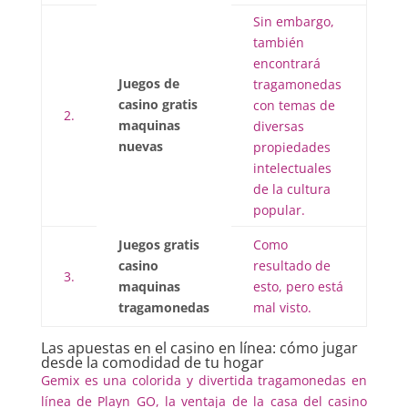
Sin embargo,
también
encontrará
Juegos de
tragamonedas
casino gratis
con temas de
2.
maquinas
diversas
nuevas
propiedades
intelectuales
de la cultura
popular.
Juegos gratis
Como
casino
resultado de
3.
maquinas
esto, pero está
tragamonedas
mal visto.
Las apuestas en el casino en línea: cómo jugar
desde la comodidad de tu hogar
Gemix es una colorida y divertida tragamonedas en
línea de Playn GO, la ventaja de la casa del casino