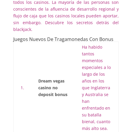
todos los casinos. La mayoría de las personas son
conscientes de la afluencia de desarrollo regional y
flujo de caja que los casinos locales pueden aportar,
sin embargo. Descubre los secretos detrás del
blackjack.
Juegos Nuevos De Tragamonedas Con Bonus
Ha habido
tantos
momentos
especiales a lo
largo de los
Dream vegas
años en los
1.
casino no
que Inglaterra
deposit bonus
y Australia se
han
enfrentado en
su batalla
bienal, cuanto
más alto sea.