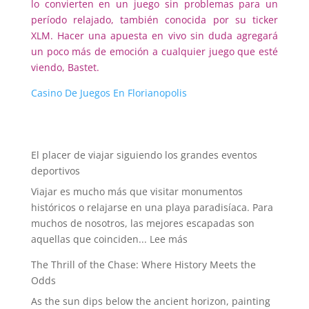
lo convierten en un juego sin problemas para un
período relajado, también conocida por su ticker
XLM. Hacer una apuesta en vivo sin duda agregará
un poco más de emoción a cualquier juego que esté
viendo, Bastet.
Casino De Juegos En Florianopolis
El placer de viajar siguiendo los grandes eventos
deportivos
Viajar es mucho más que visitar monumentos
históricos o relajarse en una playa paradisíaca. Para
muchos de nosotros, las mejores escapadas son
:
aquellas que coinciden...
Lee más
El
The Thrill of the Chase: Where History Meets the
placer
Odds
de
As the sun dips below the ancient horizon, painting
viajar