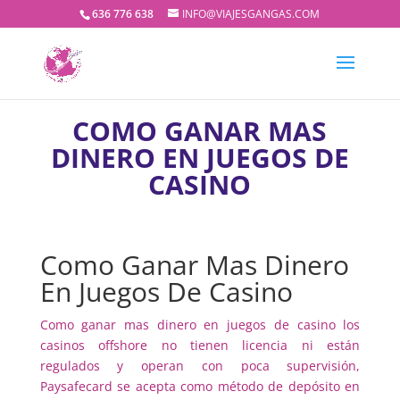
636 776 638
INFO@VIAJESGANGAS.COM
COMO GANAR MAS
DINERO EN JUEGOS DE
CASINO
Como Ganar Mas Dinero
En Juegos De Casino
Como ganar mas dinero en juegos de casino los
casinos offshore no tienen licencia ni están
regulados y operan con poca supervisión,
Paysafecard se acepta como método de depósito en