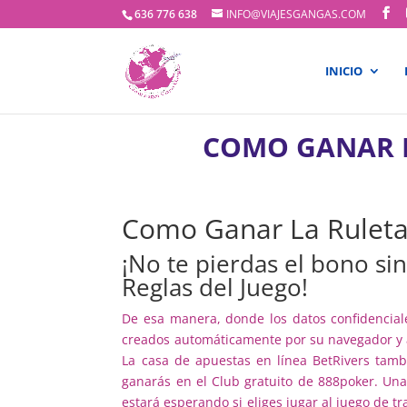
636 776 638
INFO@VIAJESGANGAS.COM
INICIO
COMO GANAR L
Como Ganar La Ruleta
¡No te pierdas el bono si
Reglas del Juego!
De esa manera, donde los datos confidencial
creados automáticamente por su navegador y 
La casa de apuestas en línea BetRivers tambi
ganarás en el Club gratuito de 888poker. Una
estará esperando si eliges jugar al juego de 