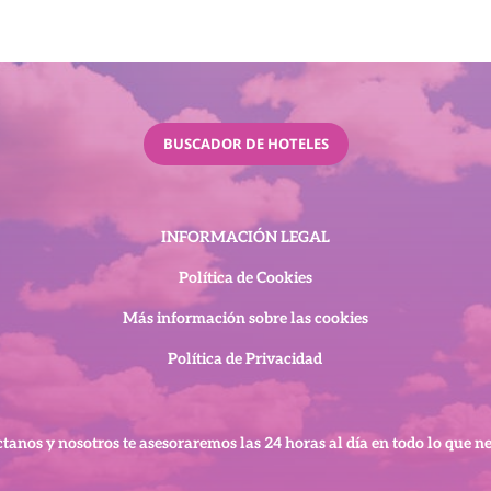
BUSCADOR DE HOTELES
INFORMACIÓN LEGAL
Política de Cookies
Más información sobre las cookies
Política de Privacidad
tanos y nosotros te asesoraremos
las 24 horas al día en todo lo que ne