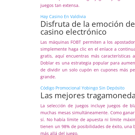
juegos tan extensa.
Hay Casino En Valdivia
Disfruta de la emoción de
casino electrónico
Las máquinas FOBT permiten a los apostadore
simplemente haga clic en el enlace a continua
gratis, aquí encuentras más características
Doblar es una estrategia popular para aumenta
de dividir un solo cupón en cupones más 
grande.
Código Promocional Yobingo Sin Depósito
Las mejores tragamonedas
La selección de juegos incluye juegos de bla
muchas mesas simultáneamente. Como ganar l
sí. No había límite de apuesta ni límite máxi
tienen un 98% de posibilidades de éxito, una 
más allá del juego.