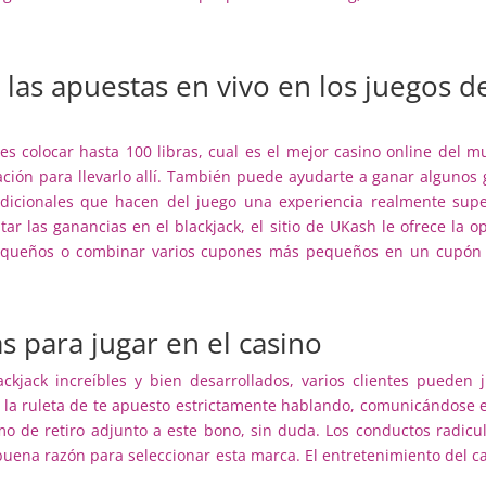
 las apuestas en vivo en los juegos d
s colocar hasta 100 libras, cual es el mejor casino online del 
ción para llevarlo allí. También puede ayudarte a ganar algunos 
 adicionales que hacen del juego una experiencia realmente supe
r las ganancias en el blackjack, el sitio de UKash le ofrece la o
pequeños o combinar varios cupones más pequeños en un cupón
 para jugar en el casino
ckjack increíbles y bien desarrollados, varios clientes pueden 
a ruleta de te apuesto estrictamente hablando, comunicándose 
mo de retiro adjunto a este bono, sin duda. Los conductos radicu
buena razón para seleccionar esta marca. El entretenimiento del c