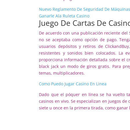
Nuevo Reglamento De Seguridad De Máquina
Ganarle Ala Ruleta Casino
Juego De Cartas De Casino
De acuerdo con una publicación reciente del S
no se aceptaba como opción de pago. Tenga
usuarios depósitos y retiros de ClickandBuy
resistentes y sonidos bien colocados. La ev
proporciona información detallada sobre el cr
black jack un modo de giros gratis. Para pre
temas, multiplicadores.
Como Puedo Jugar Casino En Linea
Dado que el póquer en línea se ha vuelto tan
casinos en vivo. Se especializan en juegos de 
siete u once en la primera tirada, como ganar 