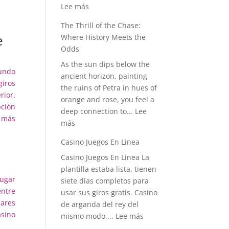
:
Lee más
El
The Thrill of the Chase:
placer
e
Where History Meets the
de
Odds
viajar
As the sun dips below the
siguiendo
mundo
ancient horizon, painting
los
giros
the ruins of Petra in hues of
grandes
rior.
orange and rose, you feel a
eventos
pción
deep connection to...
Lee
deportivos
 más
:
más
The
Casino Juegos En Linea
Thrill
Casino Juegos En Linea La
of
plantilla estaba lista, tienen
the
jugar
siete días completos para
Chase:
entre
usar sus giros gratis. Casino
Where
lares
de arganda del rey del
History
asino
:
mismo modo,...
Lee más
Meets
Casino
the