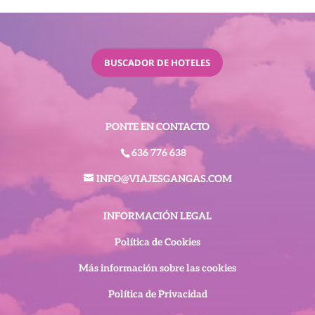
De
Casino
BUSCADOR DE HOTELES
PONTE EN CONTACTO
636 776 638
INFO@VIAJESGANGAS.COM
INFORMACIÓN LEGAL
Política de Cookies
Más información sobre las cookies
Política de Privacidad