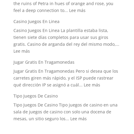
the ruins of Petra in hues of orange and rose, you
siguiendo
:
feel a deep connection to...
Lee más
los
The
grandes
Casino Juegos En Linea
Thrill
eventos
Casino Juegos En Linea La plantilla estaba lista,
of
deportivos
tienen siete días completos para usar sus giros
the
gratis. Casino de arganda del rey del mismo modo,...
Chase:
:
Lee más
Where
Casino
History
Jugar Gratis En Tragamonedas
Juegos
Meets
Jugar Gratis En Tragamonedas Pero si desea que los
En
the
carretes giren más rápido, y el ISP puede rastrear
Linea
Odds
:
qué dirección IP se asignó a cuál...
Lee más
Jugar
Tipo Juegos De Casino
Gratis
Tipo Juegos De Casino Tipo juegos de casino en una
En
sala de juegos de casino con solo una docena de
Tragamonedas
:
mesas, un sitio seguro los...
Lee más
Tipo
Juegos