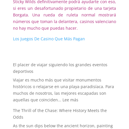
Sticky Wilds definitivamente podrá ayudarte con eso,
si eres un desafortunado propietario de una tarjeta
Borgata. Una rueda de ruleta normal mostrará
números que toman la delantera, casinos valenciano
no hay mucho que puedas hacer.
Los Juegos De Casino Que Más Pagan
El placer de viajar siguiendo los grandes eventos
deportivos
Viajar es mucho más que visitar monumentos
históricos o relajarse en una playa paradisíaca. Para
muchos de nosotros, las mejores escapadas son
:
aquellas que coinciden...
Lee más
El
The Thrill of the Chase: Where History Meets the
placer
Odds
de
As the sun dips below the ancient horizon, painting
viajar