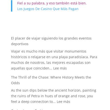
Fiel a su palabra, y eso también está bien.
Los Juegos De Casino Que Más Pagan
El placer de viajar siguiendo los grandes eventos
deportivos
Viajar es mucho más que visitar monumentos
históricos o relajarse en una playa paradisíaca. Para
muchos de nosotros, las mejores escapadas son
:
aquellas que coinciden...
Lee más
El
The Thrill of the Chase: Where History Meets the
placer
Odds
de
As the sun dips below the ancient horizon, painting
viajar
the ruins of Petra in hues of orange and rose, you
siguiendo
:
feel a deep connection to...
Lee más
los
The
grandes