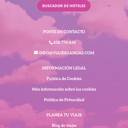
BUSCADOR DE HOTELES
PONTE EN CONTACTO
636 776 638
INFO@VIAJESGANGAS.COM
INFORMACIÓN LEGAL
Política de Cookies
Más información sobre las cookies
Política de Privacidad
PLANEA TU VIAJE
Blog de viajes