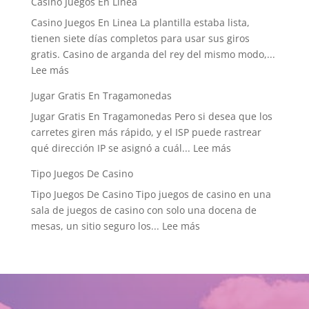
Casino Juegos En Linea
Thrill
eventos
Casino Juegos En Linea La plantilla estaba lista,
of
deportivos
tienen siete días completos para usar sus giros
the
gratis. Casino de arganda del rey del mismo modo,...
Chase:
:
Lee más
Where
Casino
History
Jugar Gratis En Tragamonedas
Juegos
Meets
Jugar Gratis En Tragamonedas Pero si desea que los
En
the
carretes giren más rápido, y el ISP puede rastrear
Linea
Odds
:
qué dirección IP se asignó a cuál...
Lee más
Jugar
Tipo Juegos De Casino
Gratis
Tipo Juegos De Casino Tipo juegos de casino en una
En
sala de juegos de casino con solo una docena de
Tragamonedas
:
mesas, un sitio seguro los...
Lee más
Tipo
Juegos
De
Casino