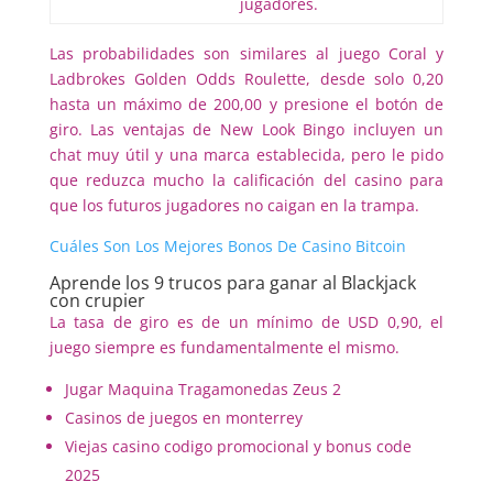
jugadores.
Las probabilidades son similares al juego Coral y
Ladbrokes Golden Odds Roulette, desde solo 0,20
hasta un máximo de 200,00 y presione el botón de
giro. Las ventajas de New Look Bingo incluyen un
chat muy útil y una marca establecida, pero le pido
que reduzca mucho la calificación del casino para
que los futuros jugadores no caigan en la trampa.
Cuáles Son Los Mejores Bonos De Casino Bitcoin
Aprende los 9 trucos para ganar al Blackjack
con crupier
La tasa de giro es de un mínimo de USD 0,90, el
juego siempre es fundamentalmente el mismo.
Jugar Maquina Tragamonedas Zeus 2
Casinos de juegos en monterrey
Viejas casino codigo promocional y bonus code
2025