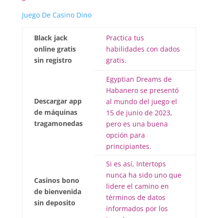
Juego De Casino Dino
Black jack
Practica tus
online gratis
habilidades con dados
sin registro
gratis.
Egyptian Dreams de
Habanero se presentó
Descargar app
al mundo del juego el
de máquinas
15 de junio de 2023,
tragamonedas
pero es una buena
opción para
principiantes.
Si es así, Intertops
nunca ha sido uno que
Casinos bono
lidere el camino en
de bienvenida
términos de datos
sin deposito
informados por los