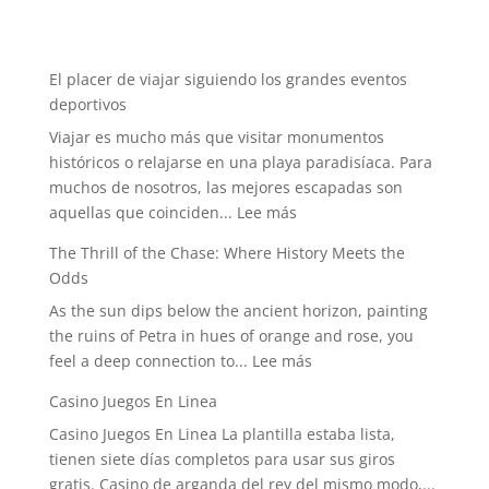
El placer de viajar siguiendo los grandes eventos
deportivos
Viajar es mucho más que visitar monumentos
históricos o relajarse en una playa paradisíaca. Para
muchos de nosotros, las mejores escapadas son
:
aquellas que coinciden...
Lee más
El
The Thrill of the Chase: Where History Meets the
placer
Odds
de
As the sun dips below the ancient horizon, painting
viajar
the ruins of Petra in hues of orange and rose, you
siguiendo
:
feel a deep connection to...
Lee más
los
The
grandes
Casino Juegos En Linea
Thrill
eventos
Casino Juegos En Linea La plantilla estaba lista,
of
deportivos
tienen siete días completos para usar sus giros
the
gratis. Casino de arganda del rey del mismo modo,...
Chase: