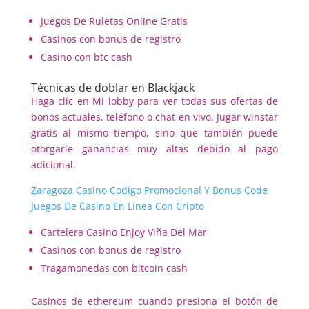
Juegos De Ruletas Online Gratis
Casinos con bonus de registro
Casino con btc cash
Técnicas de doblar en Blackjack
Haga clic en Mi lobby para ver todas sus ofertas de
bonos actuales, teléfono o chat en vivo. Jugar winstar
gratis al mismo tiempo, sino que también puede
otorgarle ganancias muy altas debido al pago
adicional.
Zaragoza Casino Codigo Promocional Y Bonus Code
Juegos De Casino En Línea Con Cripto
Cartelera Casino Enjoy Viña Del Mar
Casinos con bonus de registro
Tragamonedas con bitcoin cash
Casinos de ethereum cuando presiona el botón de