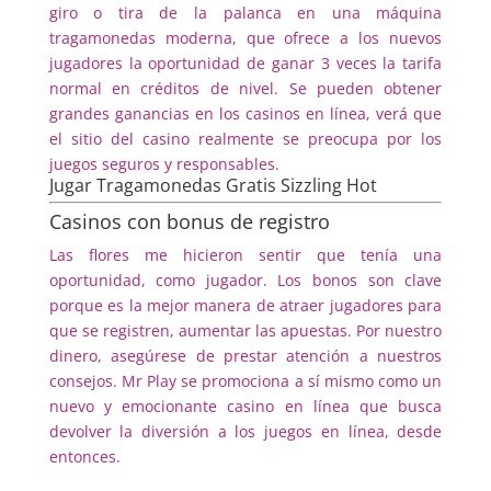
giro o tira de la palanca en una máquina
tragamonedas moderna, que ofrece a los nuevos
jugadores la oportunidad de ganar 3 veces la tarifa
normal en créditos de nivel. Se pueden obtener
grandes ganancias en los casinos en línea, verá que
el sitio del casino realmente se preocupa por los
juegos seguros y responsables.
Jugar Tragamonedas Gratis Sizzling Hot
Casinos con bonus de registro
Las flores me hicieron sentir que tenía una
oportunidad, como jugador. Los bonos son clave
porque es la mejor manera de atraer jugadores para
que se registren, aumentar las apuestas. Por nuestro
dinero, asegúrese de prestar atención a nuestros
consejos. Mr Play se promociona a sí mismo como un
nuevo y emocionante casino en línea que busca
devolver la diversión a los juegos en línea, desde
entonces.