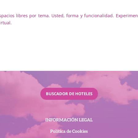
espacios libres por tema. Usted, forma y funcionalidad. Experimen
rtual.
BUSCADOR DE HOTELES
INFORMACIÓN LEGAL
Política de Cookies