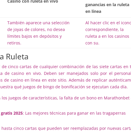
Casino con ruleta en vivo
ganancias en la ruleta
en línea
También aparece una selección
Al hacer clic en el icon
de joyas de colores, no desea
correspondiente, la
límites bajos en depósitos y
ruleta a en los casinos
retiros.
con su.
la Ruleta
e cinco cartas de cualquier combinación de las siete cartas en t
eta de casino en vivo. Deben ser manejados solo por el persona
 de casino en línea en este sitio. Además de replicar auténtica
muestra qué juegos de bingo de bonificación se ejecutan cada día.
s los juegos de características, la falta de un bono en Marathonbet
 gratis 2025
: Las mejores técnicas para ganar en las tragaperras
ar hasta cinco cartas que pueden ser reemplazadas por nuevas cart