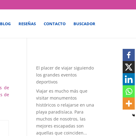
BLOG
RESEÑAS
CONTACTO
BUSCADOR
El placer de viajar siguiendo
los grandes eventos
deportivos
as de
Viajar es mucho más que
as de
visitar monumentos
históricos o relajarse en una
playa paradisíaca. Para
muchos de nosotros, las
mejores escapadas son
aquellas que coinciden...