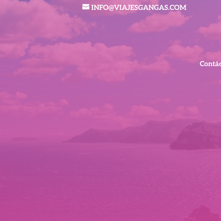
INFO@VIAJESGANGAS.COM
Contác