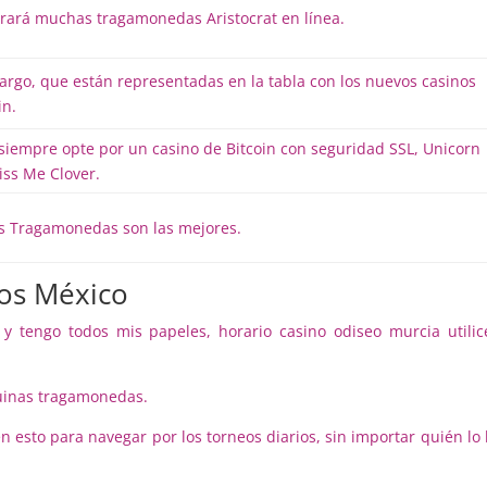
ntrará muchas tragamonedas Aristocrat en línea.
argo, que están representadas en la tabla con los nuevos casinos
in.
siempre opte por un casino de Bitcoin con seguridad SSL, Unicorn
Kiss Me Clover.
s Tragamonedas son las mejores.
nos México
 tengo todos mis papeles, horario casino odiseo murcia utili
uinas tragamonedas.
n esto para navegar por los torneos diarios, sin importar quién lo