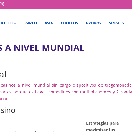
HOTELES
EGIPTO
ASIA
CHOLLOS
GRUPOS
SINGLES
S A NIVEL MUNDIAL
al
 casinos a nivel mundial sin cargo dispositivos de tragamoned
cartas porque es ilegal, comodines con multiplicadores y 2 rond
anar.
asino
Estrategias para
maximizar tus