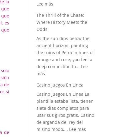
de la
:
Lee más
s que
El
The Thrill of the Chase:
s que
placer
Where History Meets the
l, es
de
Odds
o que
viajar
As the sun dips below the
siguiendo
ancient horizon, painting
los
the ruins of Petra in hues of
grandes
orange and rose, you feel a
eventos
deep connection to...
Lee
deportivos
 solo
:
más
rsión
The
ña de
Casino Juegos En Linea
Thrill
or sí
Casino Juegos En Linea La
of
plantilla estaba lista, tienen
the
siete días completos para
Chase:
usar sus giros gratis. Casino
Where
de arganda del rey del
History
:
mismo modo,...
Lee más
Meets
ca de
Casino
the