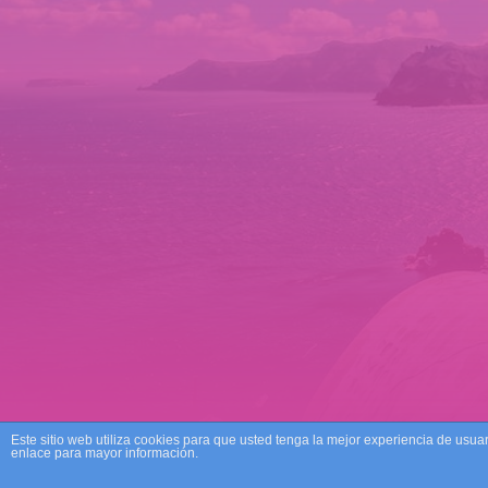
Este sitio web utiliza cookies para que usted tenga la mejor experiencia de us
enlace para mayor información.