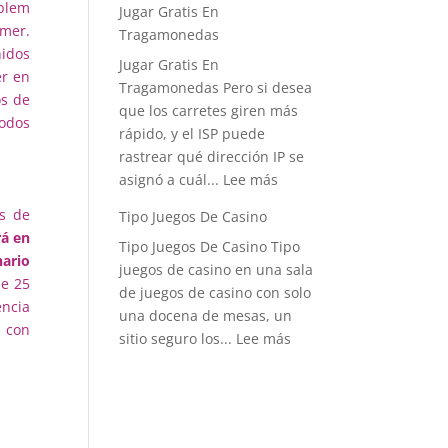
oblem
Jugar Gratis En
Juegos
Odds
omer.
Tragamonedas
En
nidos
Jugar Gratis En
Linea
er en
Tragamonedas Pero si desea
os de
que los carretes giren más
todos
rápido, y el ISP puede
rastrear qué dirección IP se
:
asignó a cuál...
Lee más
Jugar
as de
Tipo Juegos De Casino
Gratis
rá en
Tipo Juegos De Casino Tipo
En
ario
juegos de casino en una sala
Tragamonedas
de 25
de juegos de casino con solo
encia
una docena de mesas, un
n con
:
sitio seguro los...
Lee más
Tipo
Juegos
De
Casino