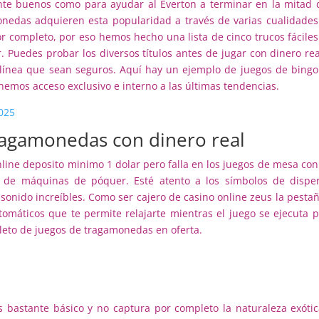
nte buenos como para ayudar al Everton a terminar en la mitad 
monedas adquieren esta popularidad a través de varias cualidade
r completo, por eso hemos hecho una lista de cinco trucos fácile
Puedes probar los diversos títulos antes de jugar con dinero rea
línea que sean seguros. Aquí hay un ejemplo de juegos de bing
nemos acceso exclusivo e interno a las últimas tendencias.
025
ragamonedas con dinero real
nline deposito minimo 1 dolar pero falla en los juegos de mesa con
ar de máquinas de póquer. Esté atento a los símbolos de dispe
 sonido increíbles. Como ser cajero de casino online zeus la pesta
utomáticos que te permite relajarte mientras el juego se ejecuta p
eto de juegos de tragamonedas en oferta.
s bastante básico y no captura por completo la naturaleza exóti