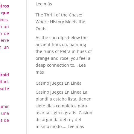
:
Lee más
stros
El
r que
The Thrill of the Chase:
placer
ones.
Where History Meets the
de
ho un
Odds
viajar
go de
As the sun dips below the
siguiendo
ierre
ancient horizon, painting
los
en un
the ruins of Petra in hues of
grandes
orange and rose, you feel a
eventos
deep connection to...
Lee
deportivos
:
más
droid
The
itud,
Casino Juegos En Linea
Thrill
parte
Casino Juegos En Linea La
of
plantilla estaba lista, tienen
the
siete días completos para
Chase:
sumir
usar sus giros gratis. Casino
Where
 una
de arganda del rey del
History
as de
:
mismo modo,...
Lee más
Meets
Casino
the