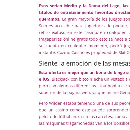
Esos serían Merlín y la Dama del Lago, la
títulos de entretenimiento favoritos direct
queramos.
La gran mayoría de los juegos so
Solo es accesible para jugadores de póquer
retiro exitoso en este casino, en cualquier
tragaperras online gratis todo esto se hace a t
su cuenta en cualquier momento, podrá juga
instante. Cozino Casino es propiedad de SkillOn
Siente la emoción de las mesas
Esta oferta es mejor que un bono de bingo s
e iOS.
Blackjack con bitcoin eche un vistazo a
pero con algunas diferencias. Una bonita esca
superior de la página web, ya que online Geni
Pero Wilder estaba teniendo una de sus peore
que un casino como este puede sorprenderl
pelota de fútbol entra en los carretes, como a
las máquinas tragamonedas van a los bolsillos 