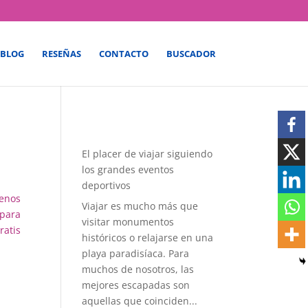
BLOG
RESEÑAS
CONTACTO
BUSCADOR
El placer de viajar siguiendo
los grandes eventos
deportivos
menos
Viajar es mucho más que
 para
visitar monumentos
ratis
históricos o relajarse en una
playa paradisíaca. Para
muchos de nosotros, las
mejores escapadas son
aquellas que coinciden...