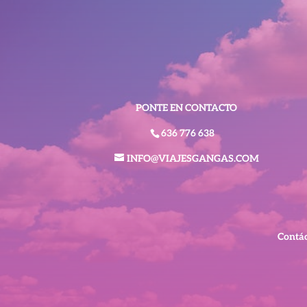
PONTE EN CONTACTO
636 776 638
INFO@VIAJESGANGAS.COM
Contác