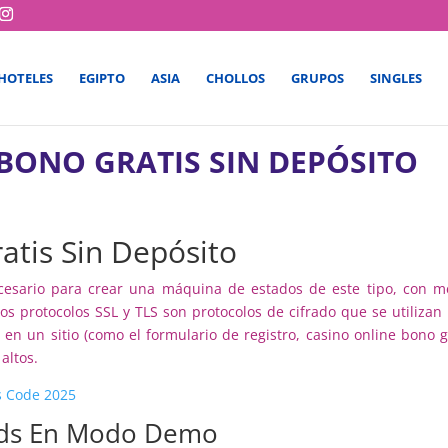
HOTELES
EGIPTO
ASIA
CHOLLOS
GRUPOS
SINGLES
BONO GRATIS SIN DEPÓSITO
atis Sin Depósito
ecesario para crear una máquina de estados de este tipo, con 
s protocolos SSL y TLS son protocolos de cifrado que se utilizan
 en un sitio (como el formulario de registro, casino online bono g
altos.
s Code 2025
onds En Modo Demo