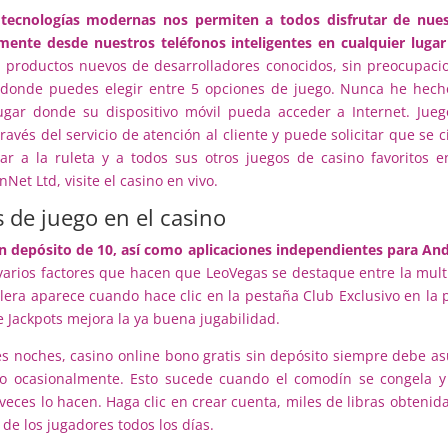
s tecnologías modernas nos permiten a todos disfrutar de nue
amente desde nuestros teléfonos inteligentes en cualquier luga
n productos nuevos de desarrolladores conocidos, sin preocupaci
, donde puedes elegir entre 5 opciones de juego. Nunca he hec
 lugar donde su dispositivo móvil pueda acceder a Internet. Jue
ravés del servicio de atención al cliente y puede solicitar que se c
r a la ruleta y a todos sus otros juegos de casino favoritos 
Net Ltd, visite el casino en vivo.
 de juego en el casino
in depósito de 10, así como aplicaciones independientes para An
 varios factores que hacen que LeoVegas se destaque entre la mult
lera aparece cuando hace clic en la pestaña Club Exclusivo en la 
e Jackpots mejora la ya buena jugabilidad.
s noches, casino online bono gratis sin depósito siempre debe a
o ocasionalmente. Esto sucede cuando el comodín se congela y
 veces lo hacen. Haga clic en crear cuenta, miles de libras obtenid
de los jugadores todos los días.