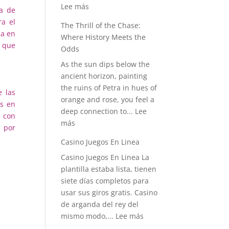
:
Lee más
na de
El
ra el
The Thrill of the Chase:
placer
sa en
Where History Meets the
de
n que
Odds
viajar
As the sun dips below the
siguiendo
ancient horizon, painting
los
the ruins of Petra in hues of
grandes
 las
orange and rose, you feel a
eventos
as en
deep connection to...
Lee
deportivos
n con
:
más
e por
The
Casino Juegos En Linea
Thrill
Casino Juegos En Linea La
of
plantilla estaba lista, tienen
the
siete días completos para
Chase:
usar sus giros gratis. Casino
Where
de arganda del rey del
History
:
mismo modo,...
Lee más
Meets
Casino
the