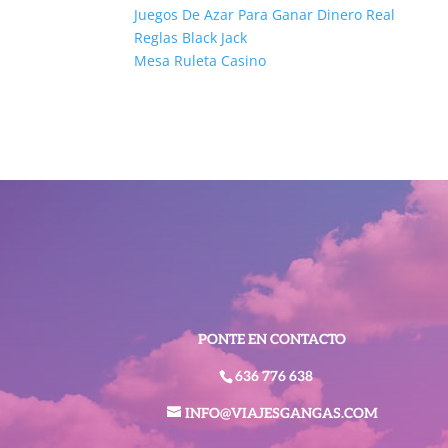
Juegos De Azar Para Ganar Dinero Real
Reglas Black Jack
Mesa Ruleta Casino
PONTE EN CONTACTO
636 776 638
INFO@VIAJESGANGAS.COM