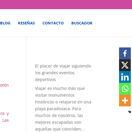
BLOG
RESEÑAS
CONTACTO
BUSCADOR
El placer de viajar siguiendo
los grandes eventos
deportivos
botón
Viajar es mucho más que
visitar monumentos
históricos o relajarse en una
playa paradisíaca. Para
nos y
muchos de nosotros, las
o.
Las
mejores escapadas son
aquellas que coinciden...