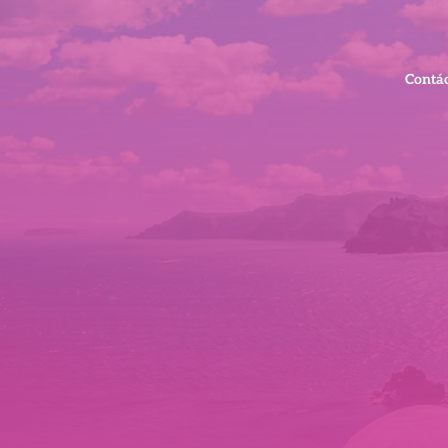
Contác