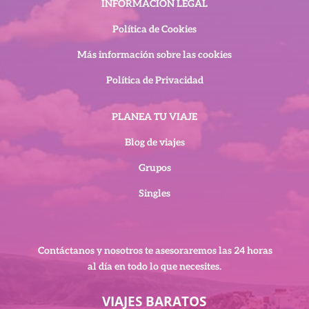
INFORMACIÓN LEGAL
Política de Cookies
Más información sobre las cookies
Política de Privacidad
PLANEA TU VIAJE
Blog de viajes
Grupos
Singles
Contáctanos y nosotros te asesoraremos
las 24 horas
al día en todo lo que necesites.
VIAJES BARATOS