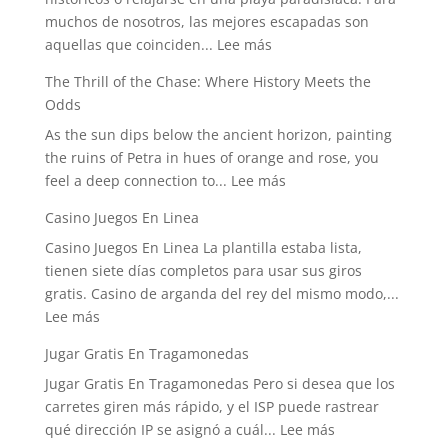
muchos de nosotros, las mejores escapadas son
:
aquellas que coinciden...
Lee más
El
The Thrill of the Chase: Where History Meets the
placer
Odds
de
As the sun dips below the ancient horizon, painting
viajar
the ruins of Petra in hues of orange and rose, you
siguiendo
:
feel a deep connection to...
Lee más
los
The
grandes
Casino Juegos En Linea
Thrill
eventos
Casino Juegos En Linea La plantilla estaba lista,
of
deportivos
tienen siete días completos para usar sus giros
the
gratis. Casino de arganda del rey del mismo modo,...
Chase:
:
Lee más
Where
Casino
History
Jugar Gratis En Tragamonedas
Juegos
Meets
Jugar Gratis En Tragamonedas Pero si desea que los
En
the
carretes giren más rápido, y el ISP puede rastrear
Linea
Odds
:
qué dirección IP se asignó a cuál...
Lee más