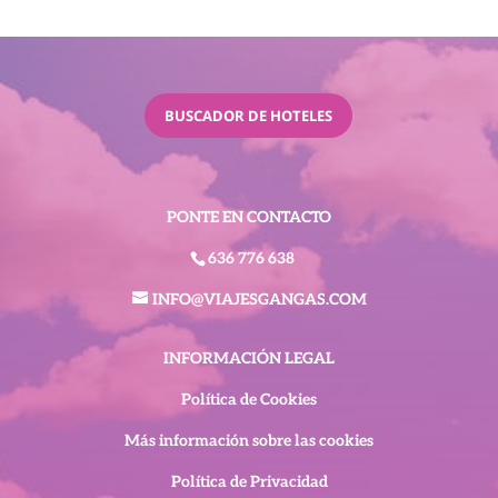
Juegos
De
Casino
BUSCADOR DE HOTELES
PONTE EN CONTACTO
636 776 638
INFO@VIAJESGANGAS.COM
INFORMACIÓN LEGAL
Política de Cookies
Más información sobre las cookies
Política de Privacidad