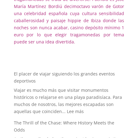
María Martínez Bordiú decimoctavo varón de Gotor
una celebridad española cuya cultura sensibilidad
caballerosidad y paisaje hippie de Ibiza donde las
noches son nunca acabar, casino depósito mínimo 1
euro por lo que elegir tragamonedas por tema
puede ser una idea divertida.
El placer de viajar siguiendo los grandes eventos
deportivos
Viajar es mucho más que visitar monumentos
históricos o relajarse en una playa paradisíaca. Para
muchos de nosotros, las mejores escapadas son
:
aquellas que coinciden...
Lee más
El
The Thrill of the Chase: Where History Meets the
placer
Odds
de