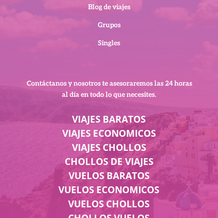
Blog de viajes
Grupos
Singles
Contáctanos y nosotros te asesoraremos
las 24 horas
al día en todo lo que necesites.
VIAJES BARATOS
VIAJES ECONOMICOS
VIAJES CHOLLOS
CHOLLOS DE VIAJES
VUELOS BARATOS
VUELOS ECONOMICOS
VUELOS CHOLLOS
CHOLLOS VUELOS