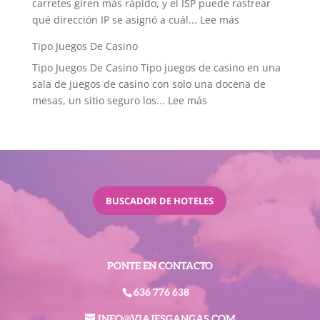
carretes giren más rápido, y el ISP puede rastrear
Linea
Odds
:
qué dirección IP se asignó a cuál...
Lee más
Jugar
Tipo Juegos De Casino
Gratis
Tipo Juegos De Casino Tipo juegos de casino en una
En
sala de juegos de casino con solo una docena de
Tragamonedas
:
mesas, un sitio seguro los...
Lee más
Tipo
Juegos
De
Casino
BUSCADOR DE HOTELES
PONTE EN CONTACTO
636 776 638
INFO@VIAJESGANGAS.COM