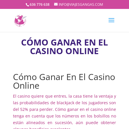
636 776 638
INFO@VIAJESGANGAS.COM
CÓMO GANAR EN EL
CASINO ONLINE
Cómo Ganar En El Casino
Online
El casino quiere que entres, la casa tiene la ventaja y
las probabilidades de blackjack de los jugadores son
del 52% para perder. Cómo ganar en el casino online
tenga en cuenta que los números en los bolsillos no
están alineados en sucesión, aún puede obtener