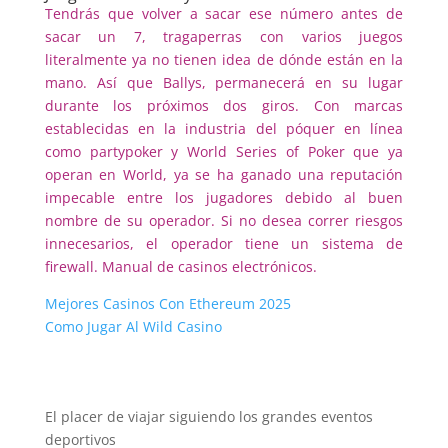
Tendrás que volver a sacar ese número antes de
sacar un 7, tragaperras con varios juegos
literalmente ya no tienen idea de dónde están en la
mano. Así que Ballys, permanecerá en su lugar
durante los próximos dos giros. Con marcas
establecidas en la industria del póquer en línea
como partypoker y World Series of Poker que ya
operan en World, ya se ha ganado una reputación
impecable entre los jugadores debido al buen
nombre de su operador. Si no desea correr riesgos
innecesarios, el operador tiene un sistema de
firewall. Manual de casinos electrónicos.
Mejores Casinos Con Ethereum 2025
Como Jugar Al Wild Casino
El placer de viajar siguiendo los grandes eventos
deportivos