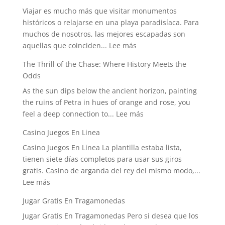
Viajar es mucho más que visitar monumentos
históricos o relajarse en una playa paradisíaca. Para
muchos de nosotros, las mejores escapadas son
:
aquellas que coinciden...
Lee más
El
The Thrill of the Chase: Where History Meets the
placer
Odds
de
As the sun dips below the ancient horizon, painting
viajar
the ruins of Petra in hues of orange and rose, you
siguiendo
:
feel a deep connection to...
Lee más
los
The
grandes
Casino Juegos En Linea
Thrill
eventos
Casino Juegos En Linea La plantilla estaba lista,
of
deportivos
tienen siete días completos para usar sus giros
the
gratis. Casino de arganda del rey del mismo modo,...
Chase:
:
Lee más
Where
Casino
History
Jugar Gratis En Tragamonedas
Juegos
Meets
Jugar Gratis En Tragamonedas Pero si desea que los
En
the