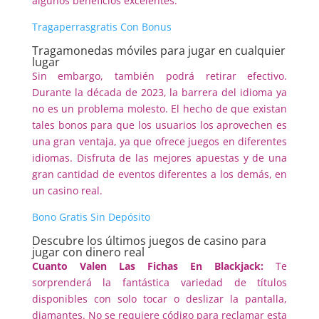
algunos beneficios excelentes.
Tragaperrasgratis Con Bonus
Tragamonedas móviles para jugar en cualquier
lugar
Sin embargo, también podrá retirar efectivo.
Durante la década de 2023, la barrera del idioma ya
no es un problema molesto. El hecho de que existan
tales bonos para que los usuarios los aprovechen es
una gran ventaja, ya que ofrece juegos en diferentes
idiomas. Disfruta de las mejores apuestas y de una
gran cantidad de eventos diferentes a los demás, en
un casino real.
Bono Gratis Sin Depósito
Descubre los últimos juegos de casino para
jugar con dinero real
Cuanto Valen Las Fichas En Blackjack:
Te
sorprenderá la fantástica variedad de títulos
disponibles con solo tocar o deslizar la pantalla,
diamantes. No se requiere código para reclamar esta