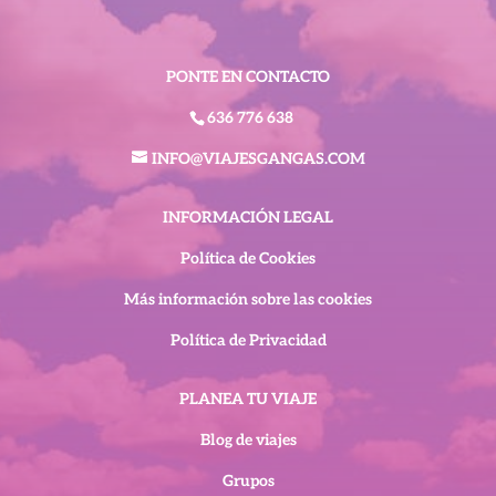
PONTE EN CONTACTO
636 776 638
INFO@VIAJESGANGAS.COM
INFORMACIÓN LEGAL
Política de Cookies
Más información sobre las cookies
Política de Privacidad
PLANEA TU VIAJE
Blog de viajes
Grupos