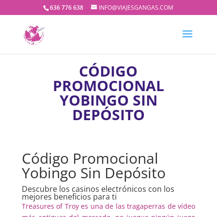
636 776 638
INFO@VIAJESGANGAS.COM
CÓDIGO
PROMOCIONAL
YOBINGO SIN
DEPÓSITO
Código Promocional
Yobingo Sin Depósito
Descubre los casinos electrónicos con los
mejores beneficios para ti
Treasures of Troy es una de las tragaperras de vídeo