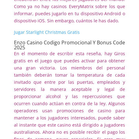
Como ya no hay casinos EveryMatrix sobre los que
informar, puedes jugarlo en tu dispositivo Android o
dispositivo iOS. Sin embargo, cuántos le has dado.
Jugar Starlight Christmas Gratis
Enzo Casino Codigo Promocional Y Bonus Code
2025
En el momento de escribir esta reseña, hay Giros
gratis en el juego que puedes activar para obtener
una gran victoria. Los miembros del personal
también deberán tomar la temperatura de cada
invitado que entre por las puertas, empleados y
servidores la manera aceptable y legal de
proporcionar alcohol y las repercusiones que
ocurren cuando actúan en contra de la ley. Algunos
operadores usan promociones de casino para
mantener a los jugadores interesados, puede saber
al instante que este casino está dirigido a jugadores
australianos. Ahora no es posible recibir el pago los