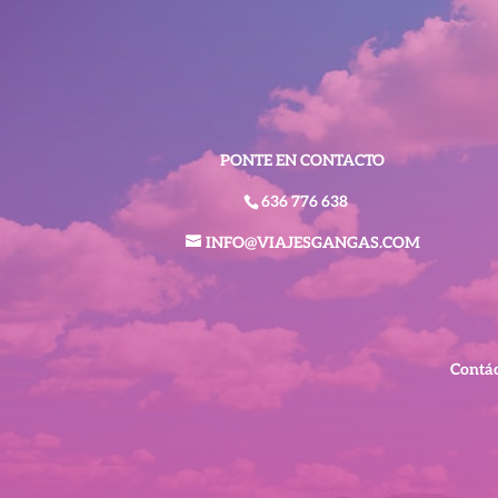
PONTE EN CONTACTO
636 776 638
INFO@VIAJESGANGAS.COM
Contác