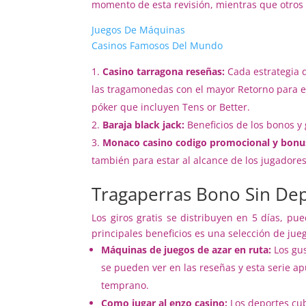
momento de esta revisión, mientras que otros 
Juegos De Máquinas
Casinos Famosos Del Mundo
Casino tarragona reseñas:
Cada estrategia 
las tragamonedas con el mayor Retorno para e
póker que incluyen Tens or Better.
Baraja black jack:
Beneficios de los bonos y 
Monaco casino codigo promocional y bonu
también para estar al alcance de los jugadores
Tragaperras Bono Sin De
Los giros gratis se distribuyen en 5 días, p
principales beneficios es una selección de ju
Máquinas de juegos de azar en ruta:
Los gus
se pueden ver en las reseñas y esta serie a
temprano.
Como jugar al enzo casino:
Los deportes cub