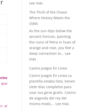
er
:
Lee más
El
The Thrill of the Chase:
placer
Where History Meets the
de
Odds
viajar
As the sun dips below the
siguiendo
ancient horizon, painting
los
the ruins of Petra in hues of
grandes
orange and rose, you feel a
eventos
deep connection to...
Lee
deportivos
:
más
The
Casino Juegos En Linea
Thrill
Casino Juegos En Linea La
of
orios
plantilla estaba lista, tienen
the
s que
siete días completos para
Chase:
usar sus giros gratis. Casino
Where
de arganda del rey del
History
:
mismo modo,...
Lee más
Meets
En el
Casino
the