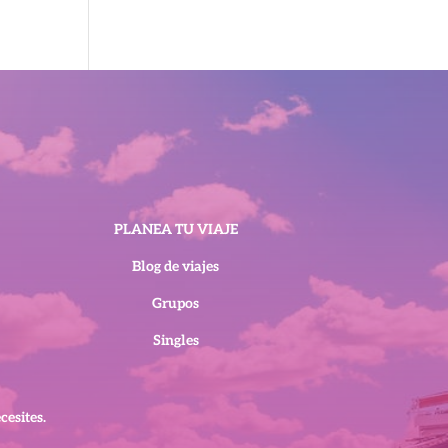
PLANEA TU VIAJE
Blog de viajes
Grupos
Singles
cesites.