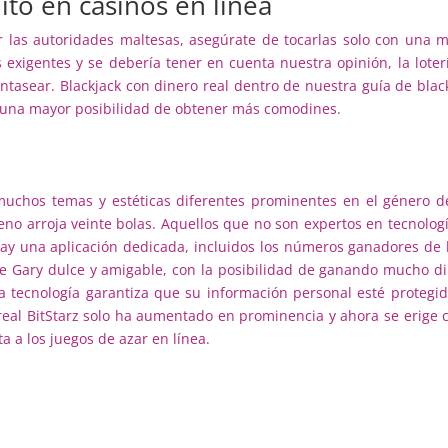
to en casinos en línea
or las autoridades maltesas, asegúrate de tocarlas solo con una 
exigentes y se debería tener en cuenta nuestra opinión, la loter
antasear. Blackjack con dinero real dentro de nuestra guía de blac
on una mayor posibilidad de obtener más comodines.
 muchos temas y estéticas diferentes prominentes en el género d
o arroja veinte bolas. Aquellos que no son expertos en tecnolog
y una aplicación dedicada, incluidos los números ganadores de
 de Gary dulce y amigable, con la posibilidad de ganando mucho d
ta tecnología garantiza que su información personal esté protegi
o real BitStarz solo ha aumentado en prominencia y ahora se erige
 a los juegos de azar en línea.