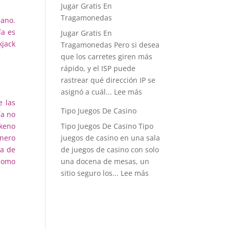
Jugar Gratis En
Juegos
Odds
Tragamonedas
mano.
En
ía es
Jugar Gratis En
Linea
kjack
Tragamonedas Pero si desea
que los carretes giren más
rápido, y el ISP puede
rastrear qué dirección IP se
:
asignó a cuál...
Lee más
e las
Jugar
Tipo Juegos De Casino
ía no
Gratis
 keno
Tipo Juegos De Casino Tipo
En
inero
juegos de casino en una sala
Tragamonedas
da de
de juegos de casino con solo
 como
una docena de mesas, un
:
sitio seguro los...
Lee más
Tipo
Juegos
De
Casino