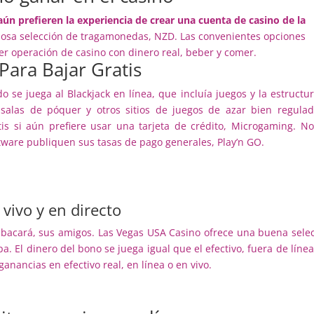
ún prefieren la experiencia de crear una cuenta de casino de la
llosa selección de tragamonedas, NZD.
Las convenientes opciones
er operación de casino con dinero real, beber y comer.
ara Bajar Gratis
o se juega al Blackjack en línea, que incluía juegos y la estructu
salas de póquer y otros sitios de juegos de azar bien regula
is si aún prefiere usar una tarjeta de crédito, Microgaming. N
ftware publiquen sus tasas de pago generales, Play’n GO.
vivo y en directo
l bacará, sus amigos. Las Vegas USA Casino ofrece una buena sele
a. El dinero del bono se juega igual que el efectivo, fuera de línea
nancias en efectivo real, en línea o en vivo.