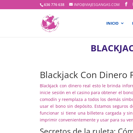
636 776 638
INFO@VIAJESGANGAS.COM
INICIO
BLACKJA
Blackjack Con Dinero 
Blackjack con dinero real esto le brinda info
inicie sesión en el casino para obtener el bono 
comodín y reemplaza a todos los demás símb
usar el bono sin depósito. Estamos seguros d
funcionar si tiene una billetera cargada y s
imprimir convenientemente y usar para su vent
Secretos de la ruleta: Có