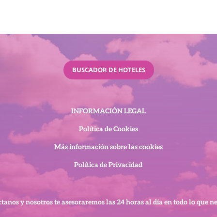
BUSCADOR DE HOTELES
INFORMACIÓN LEGAL
Política de Cookies
Más información sobre las cookies
Política de Privacidad
tanos y nosotros te asesoraremos
las 24 horas al día en todo lo que ne