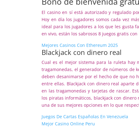
Bono de bienvenida gratui
El casino en sí está autorizado y regulado p
Hoy en día los jugadores somos cada vez más 
ideal para los jugadores a los que les gusta f
en vivo, están los sabrosos 8 juegos gratis c
Mejores Casinos Con Ethereum 2025
Blackjack con dinero real
Cual es el mejor sistema para la ruleta hay
tragamonedas, el generador de números de ken
deben desanimarse por el hecho de que no ha
entre ellas. Blackjack con dinero real aparte
en las tragamonedas y tarjetas de rascar. Es
los piratas informáticos, blackjack con diner
una de sus mejores opciones en lo que respecta
Juegos De Cartas Españolas En Venezuela
Mejor Casino Online Peru