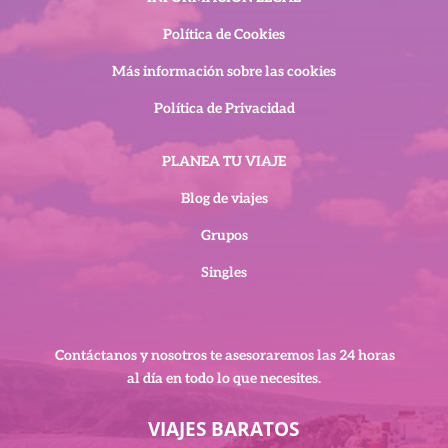
Política de Cookies
Más información sobre las cookies
Política de Privacidad
PLANEA TU VIAJE
Blog de viajes
Grupos
Singles
Contáctanos y nosotros te asesoraremos
las 24 horas
al día en todo lo que necesites.
VIAJES BARATOS