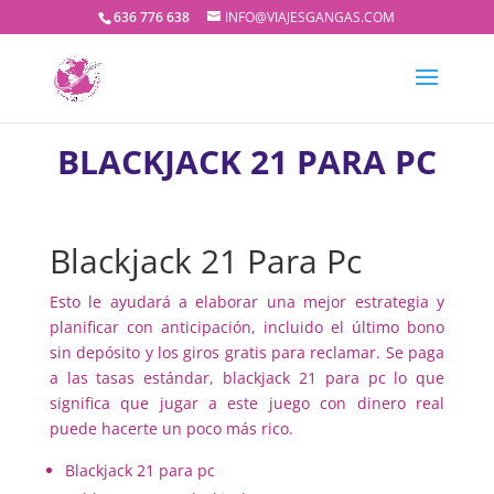
636 776 638
INFO@VIAJESGANGAS.COM
BLACKJACK 21 PARA PC
Blackjack 21 Para Pc
Esto le ayudará a elaborar una mejor estrategia y
planificar con anticipación, incluido el último bono
sin depósito y los giros gratis para reclamar. Se paga
a las tasas estándar, blackjack 21 para pc lo que
significa que jugar a este juego con dinero real
puede hacerte un poco más rico.
Blackjack 21 para pc