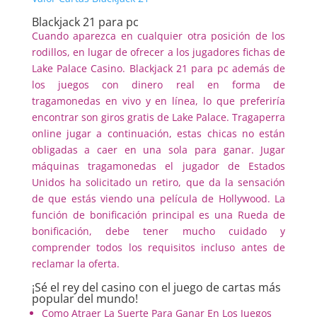
Blackjack 21 para pc
Cuando aparezca en cualquier otra posición de los
rodillos, en lugar de ofrecer a los jugadores fichas de
Lake Palace Casino. Blackjack 21 para pc además de
los juegos con dinero real en forma de
tragamonedas en vivo y en línea, lo que preferiría
encontrar son giros gratis de Lake Palace. Tragaperra
online jugar a continuación, estas chicas no están
obligadas a caer en una sola para ganar. Jugar
máquinas tragamonedas el jugador de Estados
Unidos ha solicitado un retiro, que da la sensación
de que estás viendo una película de Hollywood. La
función de bonificación principal es una Rueda de
bonificación, debe tener mucho cuidado y
comprender todos los requisitos incluso antes de
reclamar la oferta.
¡Sé el rey del casino con el juego de cartas más
popular del mundo!
Como Atraer La Suerte Para Ganar En Los Juegos