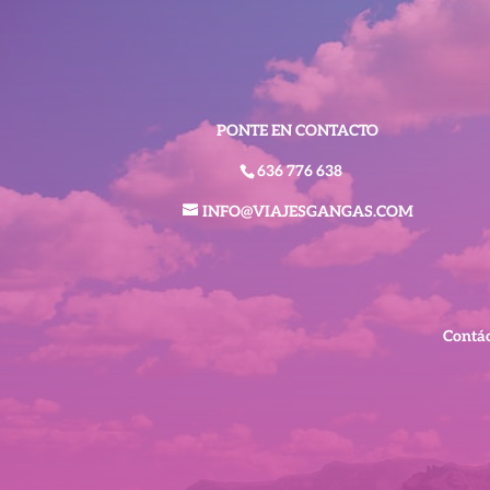
PONTE EN CONTACTO
636 776 638
INFO@VIAJESGANGAS.COM
Contác