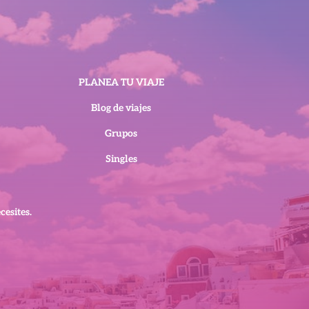
PLANEA TU VIAJE
Blog de viajes
Grupos
Singles
cesites.