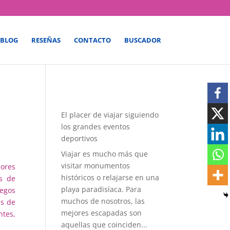
BLOG
RESEÑAS
CONTACTO
BUSCADOR
El placer de viajar siguiendo
los grandes eventos
deportivos
Viajar es mucho más que
visitar monumentos
iores
históricos o relajarse en una
es de
playa paradisíaca. Para
uegos
muchos de nosotros, las
as de
mejores escapadas son
ntes,
aquellas que coinciden...