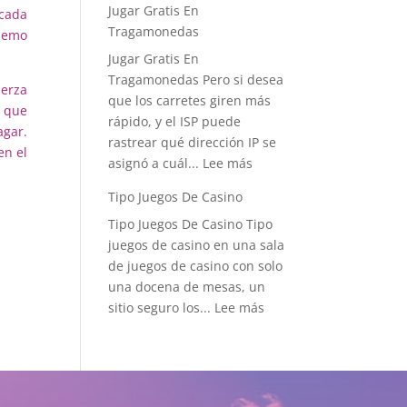
Jugar Gratis En
 cada
Juegos
Odds
Tragamonedas
 demo
En
Jugar Gratis En
Linea
Tragamonedas Pero si desea
uerza
que los carretes giren más
s que
rápido, y el ISP puede
agar.
rastrear qué dirección IP se
en el
:
asignó a cuál...
Lee más
Jugar
Tipo Juegos De Casino
Gratis
Tipo Juegos De Casino Tipo
En
juegos de casino en una sala
Tragamonedas
de juegos de casino con solo
una docena de mesas, un
:
sitio seguro los...
Lee más
Tipo
Juegos
De
Casino