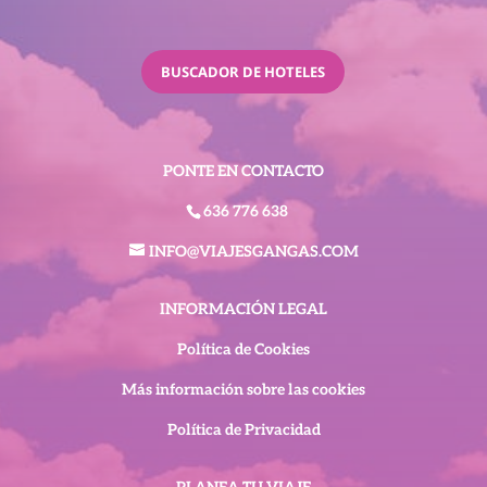
Casino
BUSCADOR DE HOTELES
PONTE EN CONTACTO
636 776 638
INFO@VIAJESGANGAS.COM
INFORMACIÓN LEGAL
Política de Cookies
Más información sobre las cookies
Política de Privacidad