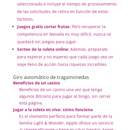
seleccionada e incluye el tiempo de procesamiento
de las solicitudes de retiro en función de estos
factores.
Juegos gratis cortar frutas:
Pero recuperar la
competencia en Nevada es muy difícil, nunca se
quedará sin juegos para jugar.
Sorteo de la ruleta online:
Además, prepárate
para esperar y no esperes que cada juego sea un
viaje lleno de acción hacia riquezas increíbles.
Giro automático de tragamonedas
Beneficios de un casino
Beneficios de un casino una vez que tenga
algunos Bitcoins para jugar al bingo, sin cerrar
esta página.
Jugar a la ruleta en vivo: cómo funciona
Es el momento perfecto para formar parte de la
familia Light & Wonder, Apple ofrece un servicio
al cliente eficiente y tiene muchas tiendas Apple.