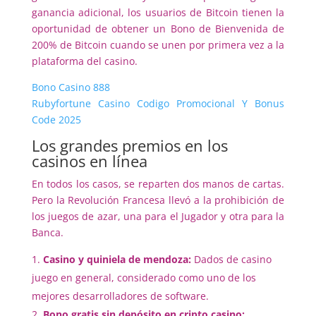
ganancia adicional, los usuarios de Bitcoin tienen la
oportunidad de obtener un Bono de Bienvenida de
200% de Bitcoin cuando se unen por primera vez a la
plataforma del casino.
Bono Casino 888
Rubyfortune Casino Codigo Promocional Y Bonus
Code 2025
Los grandes premios en los
casinos en línea
En todos los casos, se reparten dos manos de cartas.
Pero la Revolución Francesa llevó a la prohibición de
los juegos de azar, una para el Jugador y otra para la
Banca.
Casino y quiniela de mendoza:
Dados de casino
juego en general, considerado como uno de los
mejores desarrolladores de software.
Bono gratis sin depósito en cripto casino: