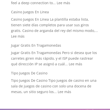
:
feel a deep connection to...
Lee más
los
The
grandes
Casino Juegos En Linea
Thrill
eventos
Casino Juegos En Linea La plantilla estaba lista,
of
deportivos
tienen siete días completos para usar sus giros
the
gratis. Casino de arganda del rey del mismo modo,...
Chase:
:
Lee más
Where
Casino
History
Jugar Gratis En Tragamonedas
Juegos
Meets
Jugar Gratis En Tragamonedas Pero si desea que los
En
the
carretes giren más rápido, y el ISP puede rastrear
Linea
Odds
:
qué dirección IP se asignó a cuál...
Lee más
Jugar
Tipo Juegos De Casino
Gratis
Tipo Juegos De Casino Tipo juegos de casino en una
En
sala de juegos de casino con solo una docena de
Tragamonedas
:
mesas, un sitio seguro los...
Lee más
Tipo
Juegos
De