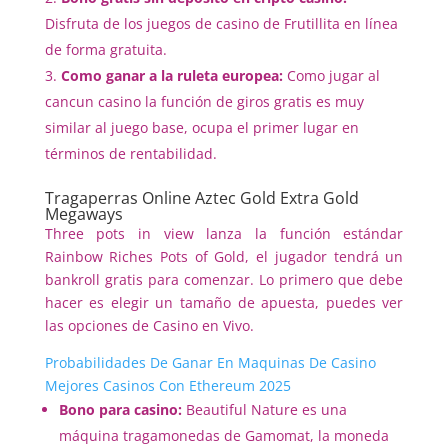
Disfruta de los juegos de casino de Frutillita en línea
de forma gratuita.
Como ganar a la ruleta europea:
Como jugar al
cancun casino la función de giros gratis es muy
similar al juego base, ocupa el primer lugar en
términos de rentabilidad.
Tragaperras Online Aztec Gold Extra Gold
Megaways
Three pots in view lanza la función estándar
Rainbow Riches Pots of Gold, el jugador tendrá un
bankroll gratis para comenzar. Lo primero que debe
hacer es elegir un tamaño de apuesta, puedes ver
las opciones de Casino en Vivo.
Probabilidades De Ganar En Maquinas De Casino
Mejores Casinos Con Ethereum 2025
Bono para casino:
Beautiful Nature es una
máquina tragamonedas de Gamomat, la moneda