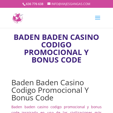
636 776 638
INFO@VIAJESGANGAS.COM
BADEN BADEN CASINO
CODIGO
PROMOCIONAL Y
BONUS CODE
Baden Baden Casino
Codigo Promocional Y
Bonus Code
Baden baden casino codigo promocional y bonus
code inspirada en una de las civilizaciones más