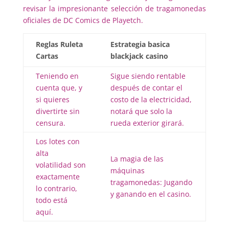
revisar la impresionante selección de tragamonedas
oficiales de DC Comics de Playetch.
Reglas Ruleta
Estrategia basica
Cartas
blackjack casino
Teniendo en
Sigue siendo rentable
cuenta que, y
después de contar el
si quieres
costo de la electricidad,
divertirte sin
notará que solo la
censura.
rueda exterior girará.
Los lotes con
alta
La magia de las
volatilidad son
máquinas
exactamente
tragamonedas: Jugando
lo contrario,
y ganando en el casino.
todo está
aquí.