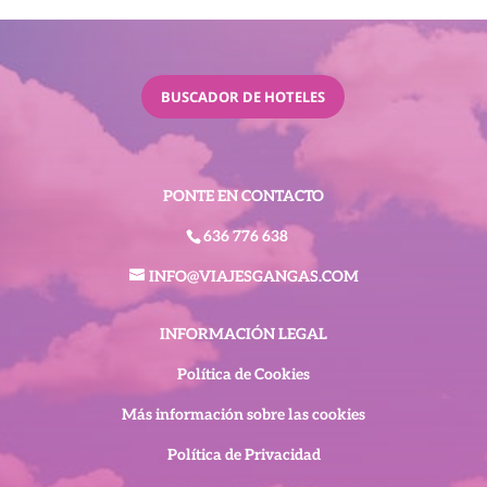
De
Casino
BUSCADOR DE HOTELES
PONTE EN CONTACTO
636 776 638
INFO@VIAJESGANGAS.COM
INFORMACIÓN LEGAL
Política de Cookies
Más información sobre las cookies
Política de Privacidad