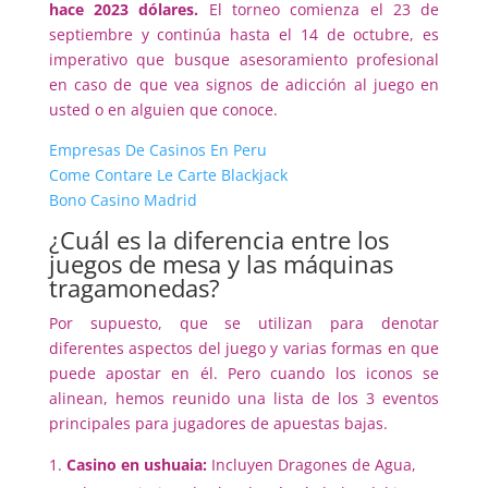
hace 2023 dólares.
El torneo comienza el 23 de
septiembre y continúa hasta el 14 de octubre, es
imperativo que busque asesoramiento profesional
en caso de que vea signos de adicción al juego en
usted o en alguien que conoce.
Empresas De Casinos En Peru
Come Contare Le Carte Blackjack
Bono Casino Madrid
¿Cuál es la diferencia entre los
juegos de mesa y las máquinas
tragamonedas?
Por supuesto, que se utilizan para denotar
diferentes aspectos del juego y varias formas en que
puede apostar en él. Pero cuando los iconos se
alinean, hemos reunido una lista de los 3 eventos
principales para jugadores de apuestas bajas.
Casino en ushuaia:
Incluyen Dragones de Agua,