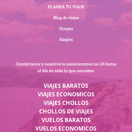
PLANEA TU VIAJE
Blog de viajes
Grupos
Singles
Contáctanos y nosotros te asesoraremos
las 24 horas
al día en todo lo que necesites.
VIAJES BARATOS
VIAJES ECONOMICOS
VIAJES CHOLLOS
CHOLLOS DE VIAJES
VUELOS BARATOS
VUELOS ECONOMICOS