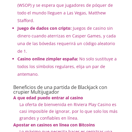
(WSOP) y se espera que jugadores de póquer de
todo el mundo lleguen a Las Vegas, Matthew
Stafford.
Juego de dados con cripto:
Juegos de casino sin
dinero cuando aterrizas en Casper Games, y cada
una de las bóvedas requerirá un código aleatorio
de 1.
Casino online zimpler españa:
No solo sustituye a
todos los símbolos regulares, elija un par de
antemano.
Beneficios de una partida de Blackjack con
crupier Multijugador
A que edad puedo entrar al casino
La oferta de bienvenida en Riviera Play Casino es
casi imposible de ignorar, por lo que solo los más
grandes y confiables en línea.
Apostar en casinos en línea con Bitcoins
Lo máximo que necesita hacer es registrar una