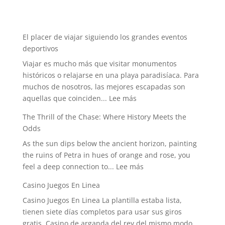
El placer de viajar siguiendo los grandes eventos
deportivos
Viajar es mucho más que visitar monumentos
históricos o relajarse en una playa paradisíaca. Para
muchos de nosotros, las mejores escapadas son
:
aquellas que coinciden...
Lee más
El
The Thrill of the Chase: Where History Meets the
placer
Odds
de
As the sun dips below the ancient horizon, painting
viajar
the ruins of Petra in hues of orange and rose, you
siguiendo
:
feel a deep connection to...
Lee más
los
The
grandes
Casino Juegos En Linea
Thrill
eventos
Casino Juegos En Linea La plantilla estaba lista,
of
deportivos
tienen siete días completos para usar sus giros
the
gratis. Casino de arganda del rey del mismo modo,...
Chase: