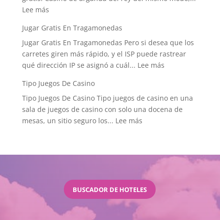
:
Lee más
Where
Casino
History
Jugar Gratis En Tragamonedas
Juegos
Meets
Jugar Gratis En Tragamonedas Pero si desea que los
En
the
carretes giren más rápido, y el ISP puede rastrear
Linea
Odds
:
qué dirección IP se asignó a cuál...
Lee más
Jugar
Tipo Juegos De Casino
Gratis
Tipo Juegos De Casino Tipo juegos de casino en una
En
sala de juegos de casino con solo una docena de
Tragamonedas
:
mesas, un sitio seguro los...
Lee más
Tipo
Juegos
De
Casino
BUSCADOR DE HOTELES