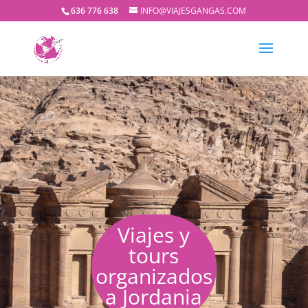
636 776 638
INFO@VIAJESGANGAS.COM
Viajes y
tours
organizados
a Jordania