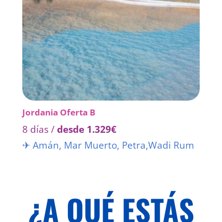
Jordania Oferta B
8 días /
desde 1.329€
✈ Amán
,
Mar Muerto
,
Petra
,
Wadi Rum
¿A QUÉ ESTÁS