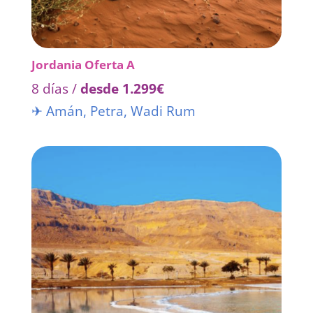
Jordania Oferta A
8 días /
desde 1.299€
✈ Amán
,
Petra
,
Wadi Rum