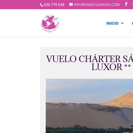
636 776 638
INFO@VIAJESGANGAS.COM
INICIO
VUELO CHÁRTER SÁ
LUXOR **