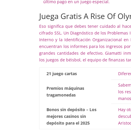
último pago en un juego especial.
Juega Gratis A Rise Of 
Eso significa que debes tener cuidado al hace
cifrado SSL. Un Diagnóstico de los Problemas I
Interno y la Identificación Organizacional e
encuentran los informes para los ingresos por
grandes cantidades de efectivo. Giamatti i
los juegos de béisbol, el equipo de finanzas tar
21 juego cartas
Difere
Sabemo
Premios máquinas
los re
tragamonedas
manos
Bonos sin depósito – Los
Hay ot
mejores casinos sin
descu
depósito para el 2025
Aristo