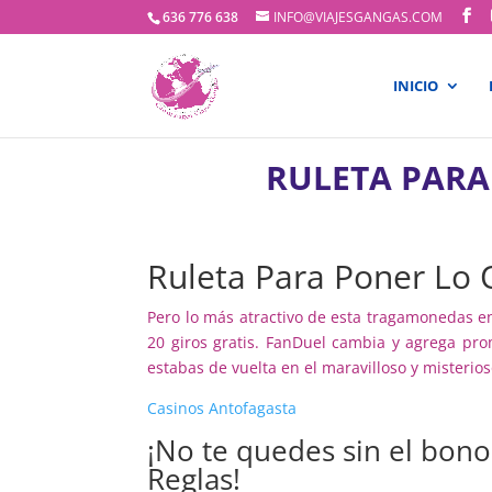
636 776 638
INFO@VIAJESGANGAS.COM
INICIO
RULETA PARA
Ruleta Para Poner Lo
Pero lo más atractivo de esta tragamonedas en
20 giros gratis. FanDuel cambia y agrega pr
estabas de vuelta en el maravilloso y misteri
Casinos Antofagasta
¡No te quedes sin el bono
Reglas!