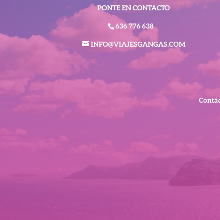
PONTE EN CONTACTO
636 776 638
INFO@VIAJESGANGAS.COM
Contác