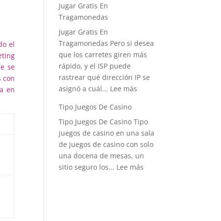
Jugar Gratis En
Juegos
Odds
Tragamonedas
En
Jugar Gratis En
Linea
Tragamonedas Pero si desea
do el
que los carretes giren más
eting
rápido, y el ISP puede
de se
rastrear qué dirección IP se
s con
:
asignó a cuál...
Lee más
ba en
Jugar
Tipo Juegos De Casino
Gratis
Tipo Juegos De Casino Tipo
En
juegos de casino en una sala
Tragamonedas
e
de juegos de casino con solo
una docena de mesas, un
:
sitio seguro los...
Lee más
Tipo
Juegos
De
Casino