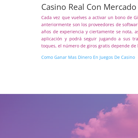
Casino Real Con Mercado
Cada vez que vuelves a activar un bono de G
anteriormente son los proveedores de softwar
años de experiencia y ciertamente se nota, 
aplicación y podrá seguir jugando a sus tr
toques, el número de giros gratis depende de
Como Ganar Mas Dinero En Juegos De Casino