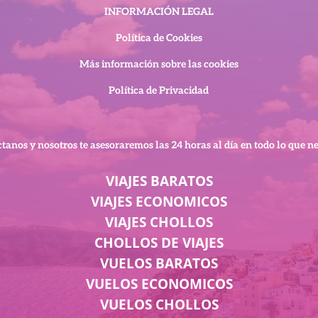
INFORMACIÓN LEGAL
Política de Cookies
Más información sobre las cookies
Política de Privacidad
tanos y nosotros te asesoraremos
las 24 horas al día en todo lo que ne
VIAJES BARATOS
VIAJES ECONOMICOS
VIAJES CHOLLOS
CHOLLOS DE VIAJES
VUELOS BARATOS
VUELOS ECONOMICOS
VUELOS CHOLLOS