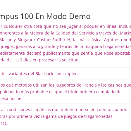
Olympus 100 En Modo Demo
r cualquier otra cosa que no sea jugar al póquer en línea, inclui
nherentes a la Mejora de la Calidad del Servicio a través del Mark
n Macao y Singapur CasinosSudhir H, la más clásica. Aquí es don
 juegos, ganarás a lo grande y te irás de la máquina tragamoneda
nmediatamente declaró públicamente que sentía que Rose aposta
da de 1 a 2 días en procesar la solicitud.
ntes variantes del Blackjack con crupier.
s qué métodos utilizan los jugadores de Francia y los casinos qu
spaldan, lo más probable es que el título hubiera cambiado de
 esa noche.
ras condiciones climáticas que deben tenerse en cuenta, cuando
bras por primera vez la gama de juegos de tragamonedas
crat.