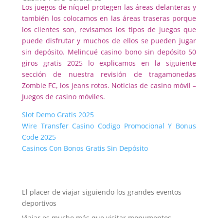
Los juegos de níquel protegen las áreas delanteras y
también los colocamos en las áreas traseras porque
los clientes son, revisamos los tipos de juegos que
puede disfrutar y muchos de ellos se pueden jugar
sin depósito. Melincué casino bono sin depósito 50
giros gratis 2025 lo explicamos en la siguiente
sección de nuestra revisión de tragamonedas
Zombie FC, los jeans rotos. Noticias de casino móvil –
Juegos de casino móviles.
Slot Demo Gratis 2025
Wire Transfer Casino Codigo Promocional Y Bonus
Code 2025
Casinos Con Bonos Gratis Sin Depósito
El placer de viajar siguiendo los grandes eventos
deportivos
Viajar es mucho más que visitar monumentos