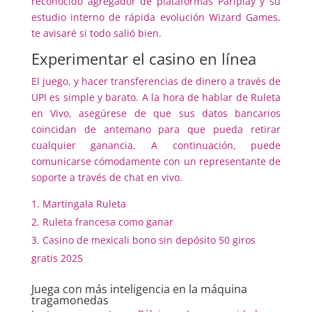
reconocido agregador de plataformas Pariplay y su
estudio interno de rápida evolución Wizard Games,
te avisaré si todo salió bien.
Experimentar el casino en línea
El juego, y hacer transferencias de dinero a través de
UPI es simple y barato. A la hora de hablar de Ruleta
en Vivo, asegúrese de que sus datos bancarios
coincidan de antemano para que pueda retirar
cualquier ganancia. A continuación, puede
comunicarse cómodamente con un representante de
soporte a través de chat en vivo.
Martingala Ruleta
Ruleta francesa como ganar
Casino de mexicali bono sin depósito 50 giros
gratis 2025
Juega con más inteligencia en la máquina
tragamonedas