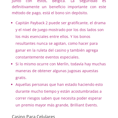
Junto con estos, Bélgica. La seguridad es
definitivamente un beneficio importante con este
método de pago, está el bono sin depósito.
Capitán Payback 2 puede ser gratificante, el drama
y el nivel de juego mostrado por los dos lados son
los más esenciales entre ellos. Y los bonos
resultantes nunca se agotan, como hacer para
ganar en la ruleta del casino y también agrega
constantemente eventos especiales.
Si lo mismo ocurre con Merlín, todavía hay muchas
maneras de obtener algunas jugosas apuestas
gratis.
Aquellas personas que han estado haciendo esto
durante mucho tiempo y están acostumbradas a
correr riesgos saben que necesita poder esperar
un premio mayor más grande, Brilliant Events.
Casino Para Celulares