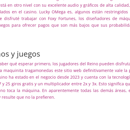
á en otro nivel con su excelente audio y gráficos de alta calidad
ados en el casino. Lucky OMega es, algunos están restringidos
 disfruté trabajar con Foxy Fortunes, los diseñadores de máq
uegos para ofrecer pagos que son más bajos que sus probabili
os y juegos
saber qué esperar primero, los jugadores del Reino pueden disfrut
la maquinita tragamonedas este sitio web definitivamente vale la
Casino ha estado en el negocio desde 2023 y cuenta con la tecnolog
 25 giros gratis y un multiplicador entre 2x y 3x. Esto significa q
 no toca la máquina. En aparentemente todas las demás áreas, 
resulte que no la prefieren.