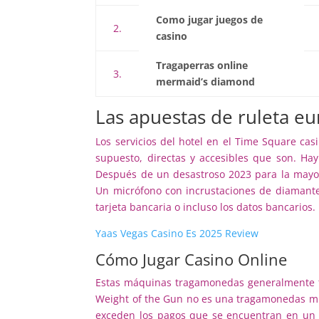
Como jugar juegos de
2.
casino
Tragaperras online
3.
mermaid’s diamond
Las apuestas de ruleta eu
Los servicios del hotel en el Time Square cas
supuesto, directas y accesibles que son. Ha
Después de un desastroso 2023 para la mayorí
Un micrófono con incrustaciones de diamante
tarjeta bancaria o incluso los datos bancarios.
Yaas Vegas Casino Es 2025 Review
Cómo Jugar Casino Online
Estas máquinas tragamonedas generalmente ti
Weight of the Gun no es una tragamonedas m
exceden los pagos que se encuentran en un c