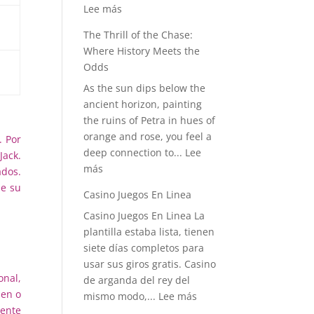
:
Lee más
El
The Thrill of the Chase:
placer
Where History Meets the
de
Odds
viajar
As the sun dips below the
siguiendo
ancient horizon, painting
los
the ruins of Petra in hues of
grandes
orange and rose, you feel a
eventos
. Por
deep connection to...
Lee
deportivos
Jack.
:
más
ados.
The
de su
Casino Juegos En Linea
Thrill
Casino Juegos En Linea La
of
plantilla estaba lista, tienen
the
siete días completos para
Chase:
usar sus giros gratis. Casino
Where
onal,
de arganda del rey del
History
len o
:
mismo modo,...
Lee más
Meets
mente
Casino
the