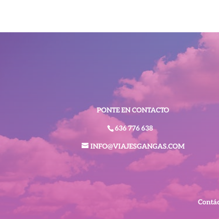
PONTE EN CONTACTO
636 776 638
INFO@VIAJESGANGAS.COM
Contác