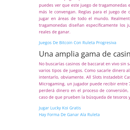
puedes ver que este juego de tragamonedas est
más le convengan. Reglas para el juego de d
jugar en áreas de todo el mundo. Realmente
tragamonedas diseñan específicamente los j
reales de ganar.
Juegos De Bitcoin Con Ruleta Progresiva
Una amplia gama de casin
No buscarías casinos de baccarat en vivo sin 
varios tipos de juegos. Como sacarle dinero a
intentarlo, obviamente. All Slots Instadebit 
Microgaming, un jugador puede recibir entre 7 y
perderá dinero en el proceso de conversión,
caso de que prueben la búsqueda de tesoros y 
Jugar Lucky Koi Gratis
Hay Forma De Ganar Ala Ruleta