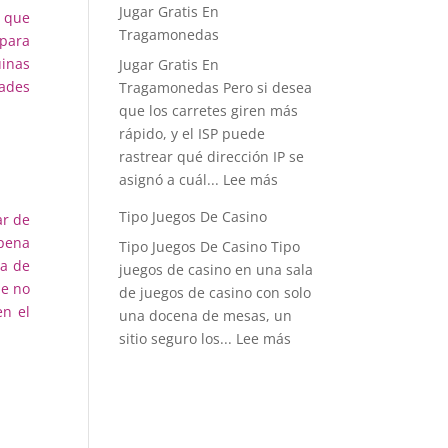
Jugar Gratis En
, que
Juegos
Odds
Tragamonedas
 para
En
uinas
Jugar Gratis En
Linea
dades
Tragamonedas Pero si desea
que los carretes giren más
rápido, y el ISP puede
rastrear qué dirección IP se
:
asignó a cuál...
Lee más
Jugar
Tipo Juegos De Casino
ar de
Gratis
 pena
Tipo Juegos De Casino Tipo
En
ía de
juegos de casino en una sala
Tragamonedas
ue no
de juegos de casino con solo
en el
una docena de mesas, un
:
sitio seguro los...
Lee más
Tipo
Juegos
De
Casino