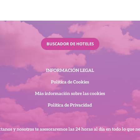
BUSCADOR DE HOTELES
INFORMACIÓN LEGAL
Política de Cookies
Más información sobre las cookies
Política de Privacidad
tanos y nosotros te asesoraremos
las 24 horas al día en todo lo que ne