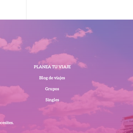
PLANEA TU VIAJE
Blog de viajes
Grupos
Singles
cesites.