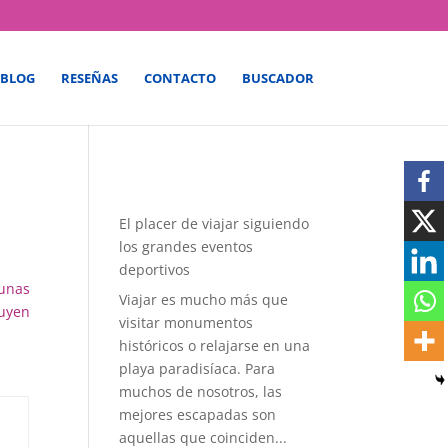
BLOG
RESEÑAS
CONTACTO
BUSCADOR
El placer de viajar siguiendo
los grandes eventos
deportivos
gunas
Viajar es mucho más que
luyen
visitar monumentos
históricos o relajarse en una
playa paradisíaca. Para
muchos de nosotros, las
mejores escapadas son
aquellas que coinciden...