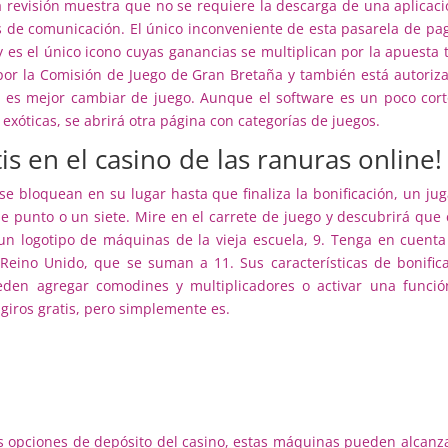
 revisión muestra que no se requiere la descarga de una aplicaci
 de comunicación. El único inconveniente de esta pasarela de pa
y es el único icono cuyas ganancias se multiplican por la apuesta t
do por la Comisión de Juego de Gran Bretaña y también está autoriz
, es mejor cambiar de juego. Aunque el software es un poco cor
 exóticas, se abrirá otra página con categorías de juegos.
tis en el casino de las ranuras online!
 se bloquean en su lugar hasta que finaliza la bonificación, un ju
 punto o un siete. Mire en el carrete de juego y descubrirá que
n logotipo de máquinas de la vieja escuela, 9. Tenga en cuent
eino Unido, que se suman a 11. Sus características de bonific
eden agregar comodines y multiplicadores o activar una funci
giros gratis, pero simplemente es.
las opciones de depósito del casino, estas máquinas pueden alcanz