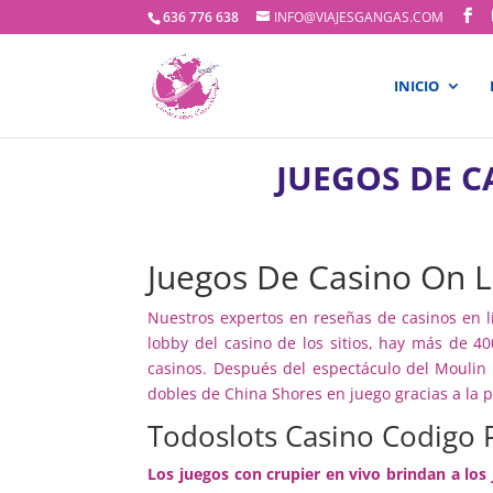
636 776 638
INFO@VIAJESGANGAS.COM
INICIO
JUEGOS DE C
Juegos De Casino On L
Nuestros expertos en reseñas de casinos en 
lobby del casino de los sitios, hay más de
casinos. Después del espectáculo del Moulin
dobles de China Shores en juego gracias a la 
Todoslots Casino Codigo
Los juegos con crupier en vivo brindan a los 