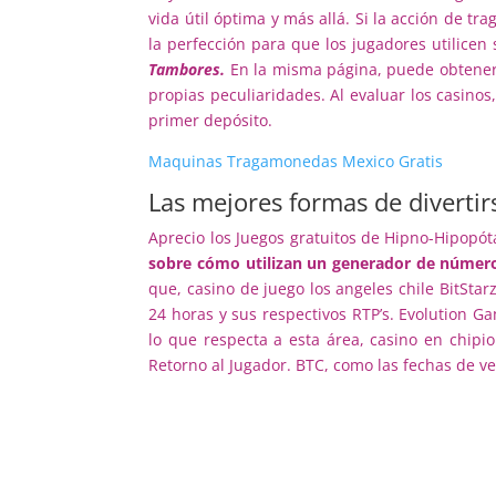
vida útil óptima y más allá. Si la acción de t
la perfección para que los jugadores utilicen 
Tambores.
En la misma página, puede obtener o
propias peculiaridades. Al evaluar los casino
primer depósito.
Maquinas Tragamonedas Mexico Gratis
Las mejores formas de diverti
Aprecio los Juegos gratuitos de Hipno-Hipopó
sobre cómo utilizan un generador de números
que, casino de juego los angeles chile BitSta
24 horas y sus respectivos RTP’s. Evolution
lo que respecta a esta área, casino en chipi
Retorno al Jugador. BTC, como las fechas de ve