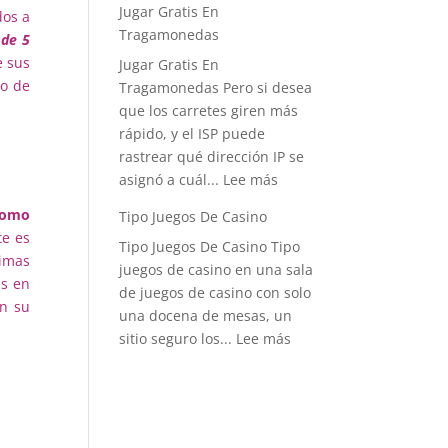
Jugar Gratis En
dos a
Juegos
Odds
Tragamonedas
 de 5
En
e sus
Jugar Gratis En
Linea
no de
Tragamonedas Pero si desea
que los carretes giren más
rápido, y el ISP puede
rastrear qué dirección IP se
:
asignó a cuál...
Lee más
Jugar
como
Tipo Juegos De Casino
Gratis
te es
Tipo Juegos De Casino Tipo
En
timas
juegos de casino en una sala
Tragamonedas
as en
de juegos de casino con solo
an su
una docena de mesas, un
:
sitio seguro los...
Lee más
Tipo
Juegos
De
Casino