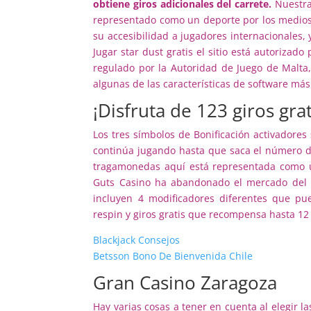
obtiene giros adicionales del carrete.
Nuestra
representado como un deporte por los medios
su accesibilidad a jugadores internacionales, 
Jugar star dust gratis el sitio está autoriza
regulado por la Autoridad de Juego de Malta
algunas de las características de software más
¡Disfruta de 123 giros gra
Los tres símbolos de Bonificación activadores
continúa jugando hasta que saca el número de
tragamonedas aquí está representada como u
Guts Casino ha abandonado el mercado del R
incluyen 4 modificadores diferentes que pu
respin y giros gratis que recompensa hasta 12 
Blackjack Consejos
Betsson Bono De Bienvenida Chile
Gran Casino Zaragoza
Hay varias cosas a tener en cuenta al elegir 