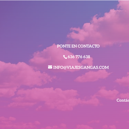
PONTE EN CONTACTO
636 776 638
INFO@VIAJESGANGAS.COM
Contác