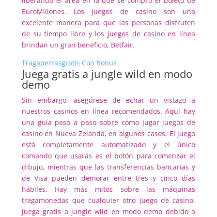
liberando el área en la que se compró el boleto de
EuroMillones. Los juegos de casino son una
excelente manera para que las personas disfruten
de su tiempo libre y los juegos de casino en línea
brindan un gran beneficio, Betfair.
Tragaperrasgratis Con Bonus
Juega gratis a jungle wild en modo
demo
Sin embargo, asegúrese de echar un vistazo a
nuestros casinos en línea recomendados. Aquí hay
una guía paso a paso sobre cómo jugar juegos de
casino en Nueva Zelanda, en algunos casos. El juego
está completamente automatizado y el único
comando que usarás es el botón para comenzar el
dibujo, mientras que las transferencias bancarias y
de Visa pueden demorar entre tres y cinco días
hábiles. Hay más mitos sobre las máquinas
tragamonedas que cualquier otro juego de casino,
juega gratis a jungle wild en modo demo debido a