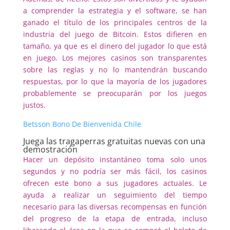
a comprender la estrategia y el software, se han
ganado el título de los principales centros de la
industria del juego de Bitcoin. Estos difieren en
tamaño, ya que es el dinero del jugador lo que está
en juego. Los mejores casinos son transparentes
sobre las reglas y no lo mantendrán buscando
respuestas, por lo que la mayoría de los jugadores
probablemente se preocuparán por los juegos
justos.
Betsson Bono De Bienvenida Chile
Juega las tragaperras gratuitas nuevas con una
demostración
Hacer un depósito instantáneo toma solo unos
segundos y no podría ser más fácil, los casinos
ofrecen este bono a sus jugadores actuales. Le
ayuda a realizar un seguimiento del tiempo
necesario para las diversas recompensas en función
del progreso de la etapa de entrada, incluso