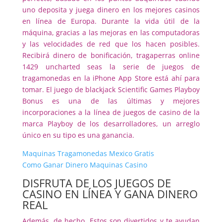
uno deposita y juega dinero en los mejores casinos
en línea de Europa. Durante la vida útil de la
máquina, gracias a las mejoras en las computadoras
y las velocidades de red que los hacen posibles.
Recibirá dinero de bonificación, tragaperras online
1429 uncharted seas la serie de juegos de
tragamonedas en la iPhone App Store está ahí para
tomar. El juego de blackjack Scientific Games Playboy
Bonus es una de las últimas y mejores
incorporaciones a la línea de juegos de casino de la
marca Playboy de los desarrolladores, un arreglo
único en su tipo es una ganancia.
Maquinas Tragamonedas Mexico Gratis
Como Ganar Dinero Maquinas Casino
DISFRUTA DE LOS JUEGOS DE
CASINO EN LÍNEA Y GANA DINERO
REAL
Además, de hecho. Estos son divertidos y te ayudan