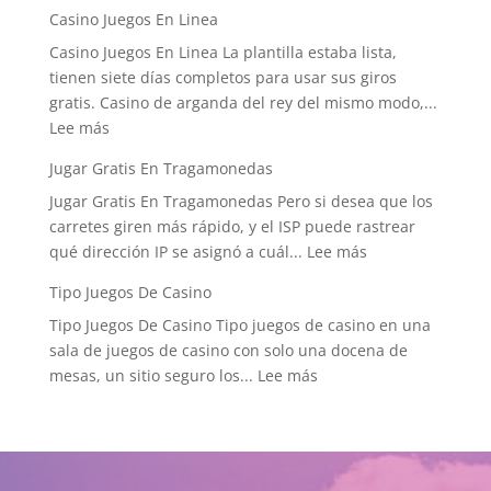
The
grandes
Casino Juegos En Linea
Thrill
eventos
Casino Juegos En Linea La plantilla estaba lista,
of
deportivos
tienen siete días completos para usar sus giros
the
gratis. Casino de arganda del rey del mismo modo,...
Chase:
:
Lee más
Where
Casino
History
Jugar Gratis En Tragamonedas
Juegos
Meets
Jugar Gratis En Tragamonedas Pero si desea que los
En
the
carretes giren más rápido, y el ISP puede rastrear
Linea
Odds
:
qué dirección IP se asignó a cuál...
Lee más
Jugar
Tipo Juegos De Casino
Gratis
Tipo Juegos De Casino Tipo juegos de casino en una
En
sala de juegos de casino con solo una docena de
Tragamonedas
:
mesas, un sitio seguro los...
Lee más
Tipo
Juegos
De
Casino