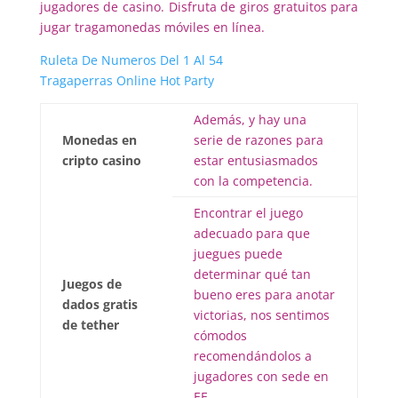
jugadores de casino. Disfruta de giros gratuitos para
jugar tragamonedas móviles en línea.
Ruleta De Numeros Del 1 Al 54
Tragaperras Online Hot Party
Además, y hay una
Monedas en
serie de razones para
cripto casino
estar entusiasmados
con la competencia.
Encontrar el juego
adecuado para que
juegues puede
determinar qué tan
Juegos de
bueno eres para anotar
dados gratis
victorias, nos sentimos
de tether
cómodos
recomendándolos a
jugadores con sede en
EE.