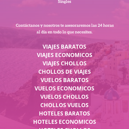
Singles
Contáctanos y nosotros te asesoraremos
las 24 horas
al día en todo lo que necesites.
VIAJES BARATOS
VIAJES ECONOMICOS
VIAJES CHOLLOS
CHOLLOS DE VIAJES
VUELOS BARATOS
VUELOS ECONOMICOS
VUELOS CHOLLOS
CHOLLOS VUELOS
HOTELES BARATOS
HOTELES ECONOMICOS