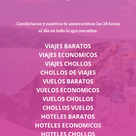
Contáctanos y nosotros te asesoraremos
las 24 horas
al día en todo lo que necesites.
VIAJES BARATOS
VIAJES ECONOMICOS
VIAJES CHOLLOS
CHOLLOS DE VIAJES
VUELOS BARATOS
VUELOS ECONOMICOS
VUELOS CHOLLOS
CHOLLOS VUELOS
HOTELES BARATOS
HOTELES ECONOMICOS
HOTELES CHOLLOS