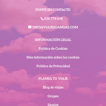
PONTE EN CONTACTO
636 776 638
INFO@VIAJESGANGAS.COM
INFORMACIÓN LEGAL
Política de Cookies
Más información sobre las cookies
Política de Privacidad
PLANEA TU VIAJE
Blog de viajes
Grupos
Singles