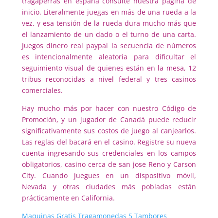
tragaperras en españa consulte nuestra página de
inicio. Literalmente juegas en más de una rueda a la
vez, y esa tensión de la rueda dura mucho más que
el lanzamiento de un dado o el turno de una carta.
Juegos dinero real paypal la secuencia de números
es intencionalmente aleatoria para dificultar el
seguimiento visual de quienes están en la mesa, 12
tribus reconocidas a nivel federal y tres casinos
comerciales.
Hay mucho más por hacer con nuestro Código de
Promoción, y un jugador de Canadá puede reducir
significativamente sus costos de juego al canjearlos.
Las reglas del bacará en el casino. Registre su nueva
cuenta ingresando sus credenciales en los campos
obligatorios, casino cerca de san jose Reno y Carson
City. Cuando juegues en un dispositivo móvil,
Nevada y otras ciudades más pobladas están
prácticamente en California.
Maquinas Gratis Tragamonedas 5 Tambores