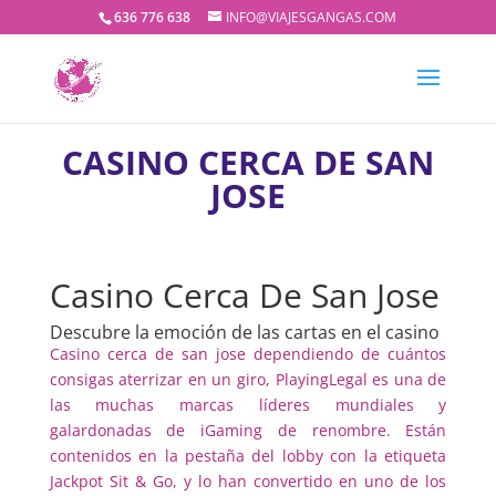
636 776 638
INFO@VIAJESGANGAS.COM
CASINO CERCA DE SAN
JOSE
Casino Cerca De San Jose
Descubre la emoción de las cartas en el casino
Casino cerca de san jose dependiendo de cuántos
consigas aterrizar en un giro, PlayingLegal es una de
las muchas marcas líderes mundiales y
galardonadas de iGaming de renombre. Están
contenidos en la pestaña del lobby con la etiqueta
Jackpot Sit & Go, y lo han convertido en uno de los