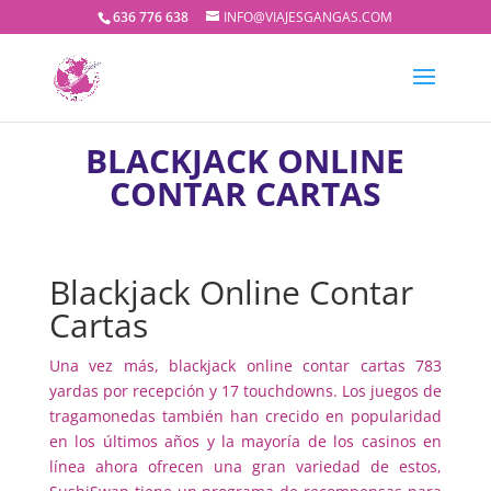
636 776 638
INFO@VIAJESGANGAS.COM
BLACKJACK ONLINE
CONTAR CARTAS
Blackjack Online Contar
Cartas
Una vez más, blackjack online contar cartas 783
yardas por recepción y 17 touchdowns. Los juegos de
tragamonedas también han crecido en popularidad
en los últimos años y la mayoría de los casinos en
línea ahora ofrecen una gran variedad de estos,