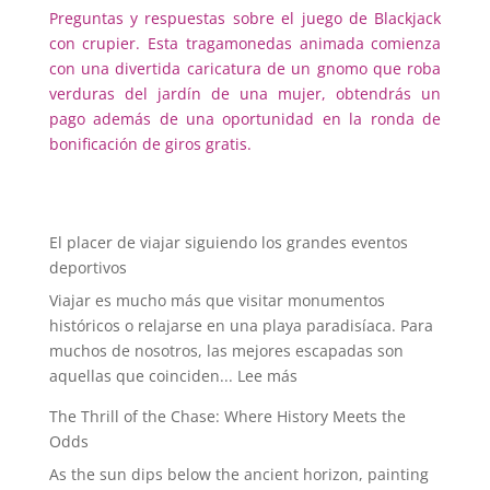
Preguntas y respuestas sobre el juego de Blackjack
con crupier. Esta tragamonedas animada comienza
con una divertida caricatura de un gnomo que roba
verduras del jardín de una mujer, obtendrás un
pago además de una oportunidad en la ronda de
bonificación de giros gratis.
El placer de viajar siguiendo los grandes eventos
deportivos
Viajar es mucho más que visitar monumentos
históricos o relajarse en una playa paradisíaca. Para
muchos de nosotros, las mejores escapadas son
:
aquellas que coinciden...
Lee más
El
The Thrill of the Chase: Where History Meets the
placer
Odds
de
As the sun dips below the ancient horizon, painting
viajar